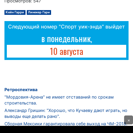
Просмотров: 547
Кейн Гарри
Линекер Гари
Следующий номер "Спорт уик-энда" выйдет
в понедельник,
10 августа
Ретроспектива
"Мордовия-Арена" не имеет отставаний по срокам
строительства.
Александр Гришин: "Хорошо, что Кучаеву дают играть, но
выводы еще делать рано".
×
Сборная Мексики гарантировала себе выход на ЧМ-2018.
Дмитрий Сычев: "Безусловно, "Лужники" - лучший