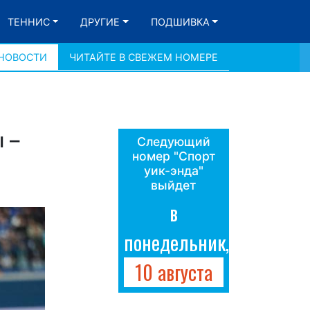
ТЕННИС
ДРУГИЕ
ПОДШИВКА
 НОВОСТИ
ЧИТАЙТЕ В СВЕЖЕМ НОМЕРЕ
 –
Следующий
номер "Спорт
уик-энда"
выйдет
в
понедельник,
10 августа