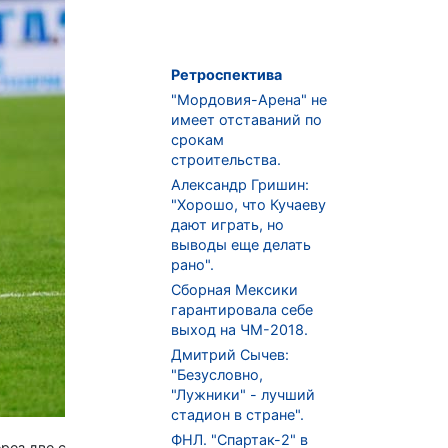
Ретроспектива
"Мордовия-Арена" не
имеет отставаний по
срокам
строительства.
Александр Гришин:
"Хорошо, что Кучаеву
дают играть, но
выводы еще делать
рано".
Сборная Мексики
гарантировала себе
выход на ЧМ-2018.
Дмитрий Сычев:
"Безусловно,
"Лужники" - лучший
стадион в стране".
ФНЛ. "Спартак-2" в
рез две с