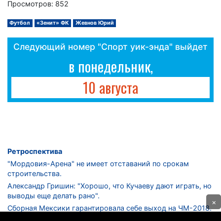
Просмотров: 852
Футбол
«Зенит» ФК
Жевнов Юрий
Следующий номер "Спорт уик-энда" выйдет
в понедельник,
10 августа
Ретроспектива
"Мордовия-Арена" не имеет отставаний по срокам
строительства.
Александр Гришин: "Хорошо, что Кучаеву дают играть, но
выводы еще делать рано".
×
Сборная Мексики гарантировала себе выход на ЧМ-2018.
Дмитрий Сычев: "Безусловно, "Лужники" - лучший