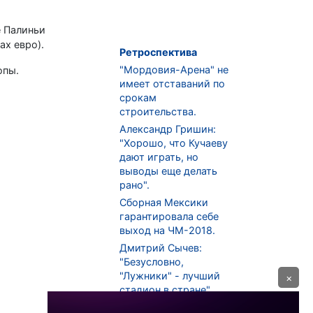
е Палиньи
ах евро).
Ретроспектива
"Мордовия-Арена" не
опы.
имеет отставаний по
срокам
строительства.
Александр Гришин:
"Хорошо, что Кучаеву
дают играть, но
выводы еще делать
рано".
Сборная Мексики
гарантировала себе
выход на ЧМ-2018.
Дмитрий Сычев:
"Безусловно,
"Лужники" - лучший
×
стадион в стране".
ФНЛ. "Спартак-2" в