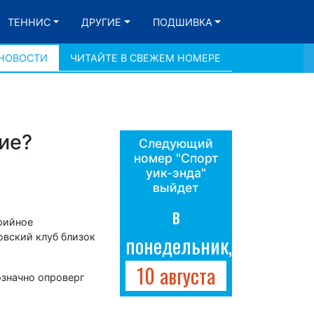
ТЕННИС
ДРУГИЕ
ПОДШИВКА
 НОВОСТИ
ЧИТАЙТЕ В СВЕЖЕМ НОМЕРЕ
ие?
Следующий
номер "Спорт
уик-энда"
выйдет
в
рийное
овский клуб близок
понедельник,
10 августа
означно опроверг