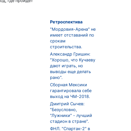
од, где пройдет
Ретроспектива
"Мордовия-Арена" не
имеет отставаний по
срокам
строительства.
Александр Гришин:
"Хорошо, что Кучаеву
дают играть, но
выводы еще делать
рано".
Сборная Мексики
гарантировала себе
выход на ЧМ-2018.
Дмитрий Сычев:
"Безусловно,
"Лужники" - лучший
стадион в стране".
ФНЛ. "Спартак-2" в