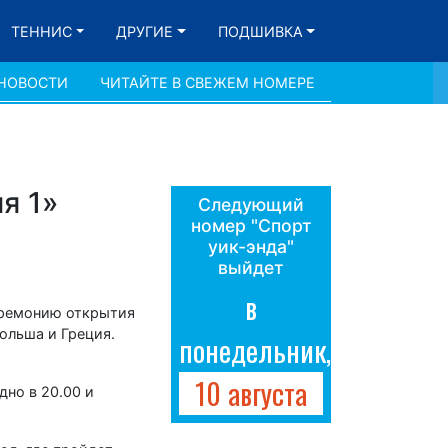
ТЕННИС
ДРУГИЕ
ПОДШИВКА
 НОВОСТИ
ЧИТАЙТЕ В СВЕЖЕМ НОМЕРЕ
я 1»
Следующий
номер "Спорт
уик-энда"
выйдет
в
еремонию открытия
Польша и Греция.
понедельник,
10 августа
дно в 20.00 и