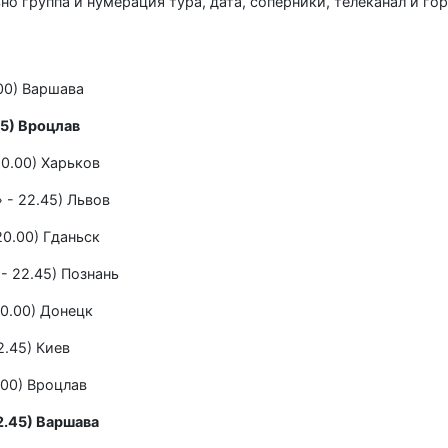
о группа и нумерация тура, дата, соперники, телеканал и гор
.00) Варшава
45) Вроцлав
20.00) Харьков
 - 22.45) Львов
20.00) Гданьск
- 22.45) Познань
20.00) Донецк
2.45) Киев
.00) Вроцлав
2.45) Варшава