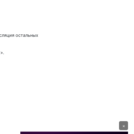
нсляция остальных
».
×