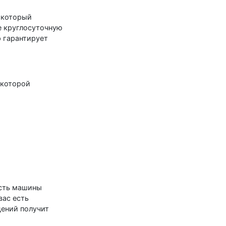
 который
е круглосуточную
р гарантирует
 которой
ость машины
вас есть
дений получит