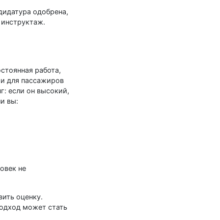
дидатура одобрена,
 инструктаж.
остоянная работа,
ии для пассажиров
: если он высокий,
и вы:
овек не
вить оценку.
подход может стать