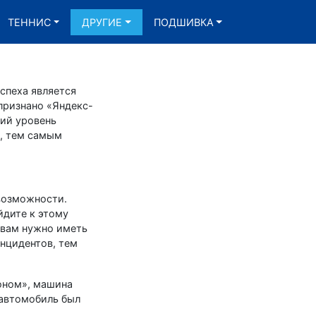
ТЕННИС
ДРУГИЕ
ПОДШИВКА
успеха является
признано «Яндекс-
кий уровень
ю, тем самым
 возможности.
йдите к этому
 вам нужно иметь
инцидентов, тем
коном», машина
 автомобиль был