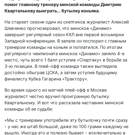
помог главному тренеру минской команды Дмитрию
Квартальнову выиграть… бутылку коньяка.
На стареет сезоне один из скептиков журналист Алексей
Шевченко прогнозировал, что минское «Динамо»
завершит регулярный сезон КХЛ вне первой восьмерки
Западной конференции. В запале он поспорил с главным
тренером команды на коньяк и поплатился. По итогам
регулярного чемпионата минское «Динамо» заняло 4-е
место, чуть всего 1 балл уступив «Спартаку» в борьбе за
3-ю позиции. В плей-офф команда также выглядела
достойно обыграв ЦСКА, а затем уступив будущему
финалисту Кубка Гагарина «Трактору».
Во время одного из матчей плей-офф в Москве
журналист честно вручил проигранную бутылку
Квартальному. И вот что расскзала наставник минской
команды об ее судьбе:
«Мы с тренерами употребили эту бутылочку почти сразу
- у нас же штаб большой, даже по 100 грамм каждому не
вышло. Иногда это и полезно бывает - исключительно в