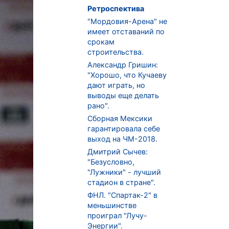
Ретроспектива
"Мордовия-Арена" не
имеет отставаний по
срокам
строительства.
Александр Гришин:
"Хорошо, что Кучаеву
дают играть, но
выводы еще делать
рано".
Сборная Мексики
гарантировала себе
выход на ЧМ-2018.
Дмитрий Сычев:
"Безусловно,
"Лужники" - лучший
стадион в стране".
ФНЛ. "Спартак-2" в
меньшинстве
проиграл "Лучу-
Энергии".