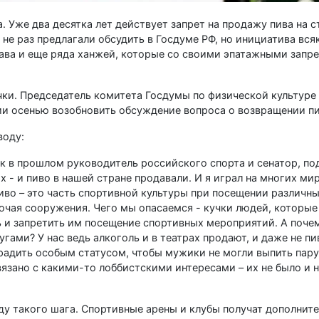
 Уже два десятка лет действует запрет на продажу пива на 
не раз предлагали обсудить в Госдуме РФ, но инициатива вся
ава и еще ряда ханжей, которые со своими эпатажными запр
очки. Председатель комитета Госдумы по физической культуре 
ии осенью возобновить обсуждение вопроса о возвращении пи
воду:
 как в прошлом руководитель российского спорта и сенатор, 
х - и пиво в нашей стране продавали. И я играл на многих м
иво – это часть спортивной культуры при посещении различн
лючая сооружения. Чего мы опасаемся - кучки людей, которые
 и запретить им посещение спортивных мероприятий. А поче
гами? У нас ведь алкоголь и в театрах продают, и даже не пив
адить особым статусом, чтобы мужики не могли выпить пару 
вязано с какими-то лоббистскими интересами – их не было и н
у такого шага. Спортивные арены и клубы получат дополнит