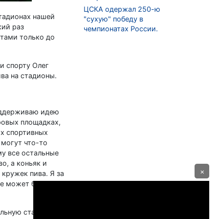
ЦСКА одержал 250-ю
стадионах нашей
"сухую" победу в
кий раз
чемпионатах России.
етами только до
и спорту Олег
ва на стадионы.
поддерживаю идею
ировых площадках,
ых спортивных
 могут что-то
му все остальные
о, а коньяк и
×
кружек пива. Я за
е может быть», -
ельную статью