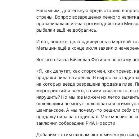
Напомним, длительную предысторию вопроса.
страны. Вопрос возвращения пенного напитка 
проваливалась из-за противодействия Минзр
рыбалки ещё не добрались.
И вот, похоже, дело сдвинулось с мертвой т
Матыцин ещё в конце июля заявил о намерен
Вот что сказал Вячеслав Фетисов по этому по
«Я, как депутат, как спортсмен, как тренер,
продажи пива на аренах. Я вырос на стадиона
на которых везде разрешена продажа пива. П
мероприятий и всего, с ними связанного, вк
нарушить? Но мы же можем их легко выявить
болельщики не могут пользоваться этими услу
шампанское. А мы почему-то решили себя огр
продажу пива на стадионах. Мое мнение не с
заключил собеседник РИА Новости.
Добавим к этим словам экономическую выгод