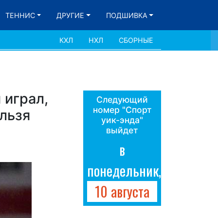
ТЕННИС
ДРУГИЕ
ПОДШИВКА
КХЛ
НХЛ
СБОРНЫЕ
 играл,
Следующий
номер "Спорт
льзя
уик-энда"
выйдет
в
понедельник,
10 августа