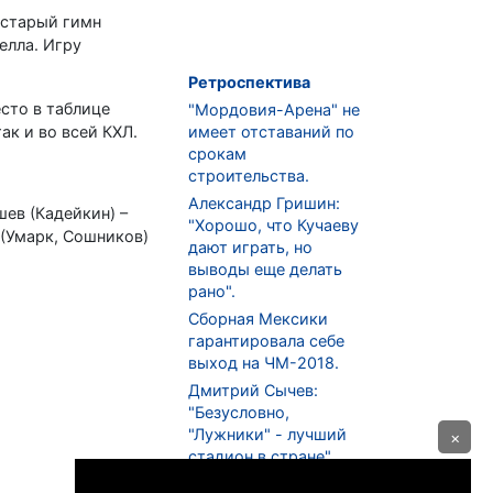
 старый гимн
елла. Игру
Ретроспектива
сто в таблице
"Мордовия-Арена" не
ак и во всей КХЛ.
имеет отставаний по
срокам
строительства.
Александр Гришин:
ышев (Кадейкин) –
"Хорошо, что Кучаеву
в (Умарк, Сошников)
дают играть, но
выводы еще делать
рано".
Сборная Мексики
гарантировала себе
выход на ЧМ-2018.
Дмитрий Сычев:
"Безусловно,
"Лужники" - лучший
×
стадион в стране".
ФНЛ. "Спартак-2" в