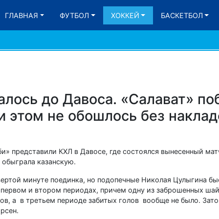
ГЛАВНАЯ
ФУТБОЛ
ХОККЕЙ
БАСКЕТБОЛ
лось до Давоса. «Салават» по
и этом не обошлось без наклад
би» представили КХЛ в Давосе, где состоялся вынесенный мат
3 обыграла казанскую.
вертой минуте поединка, но подопечные Николая Цулыгина бы
 первом и втором периодах, причем одну из заброшенных шай
в, а в третьем периоде забитых голов вообще не было. Зато 
рсен.