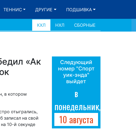
ТЕННИС
ДРУГИЕ
ПОДШИВКА
КХЛ
НХЛ
СБОРНЫЕ
бедил «Ак
Следующий
номер "Спорт
ок
уик-энда"
выйдет
в
ч, в котором
понедельник,
стро отыгрались,
10 августа
б записал на свой
на 10-й секунде