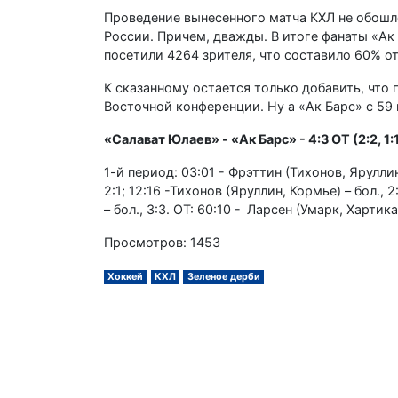
Проведение вынесенного матча КХЛ не обошл
России. Причем, дважды. В итоге фанаты «Ак
посетили 4264 зрителя, что составило 60% о
К сказанному остается только добавить, что
Восточной конференции. Ну а «Ак Барс» с 59
«Салават Юлаев» - «Ак Барс» - 4:3 ОТ (2:2, 1:1,
1-й период: 03:01 - Фрэттин (Тихонов, Яруллин
2:1; 12:16 -Тихонов (Яруллин, Кормье) – бол., 
– бол., 3:3. ОТ: 60:10 - Ларсен (Умарк, Хартика
Просмотров: 1453
Хоккей
КХЛ
Зеленое дерби