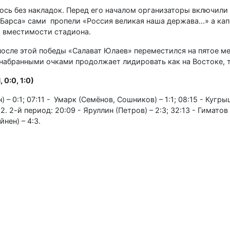
ось без накладок. Перед его началом организаторы включили
 Барса» сами пропели «Россия великая наша держава…» а кап
т вместимости стадиона.
 после этой победы «Салават Юлаев» переместился на пятое ме
 набранными очками продолжает лидировать как на Востоке, т
 0:0, 1:0)
) – 0:1; 07:11 - Умарк (Семёнов, Сошников) – 1:1; 08:15 - Кугр
2:2. 2-й период: 20:09 - Яруллин (Петров) – 2:3; 32:13 - Гимато
йнен) – 4:3.