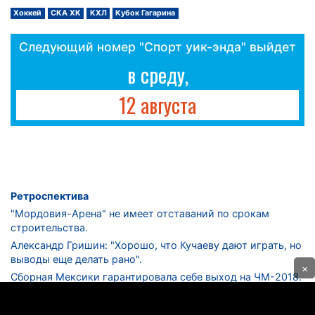
Хоккей
СКА ХК
КХЛ
Кубок Гагарина
Следующий номер "Спорт уик-энда" выйдет
в среду,
12 августа
Ретроспектива
"Мордовия-Арена" не имеет отставаний по срокам
строительства.
Александр Гришин: "Хорошо, что Кучаеву дают играть, но
выводы еще делать рано".
×
Сборная Мексики гарантировала себе выход на ЧМ-2018.
Дмитрий Сычев: "Безусловно, "Лужники" - лучший
стадион в стране".