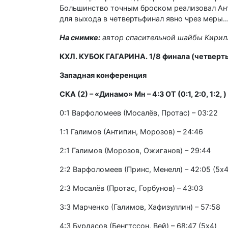
Большинство точным броском реализовал Анто
для выхода в четвертьфинал явно чрез меры
На снимке:
автор спасительной шайбы Кирил
КХЛ. КУБОК ГАГАРИНА. 1/8 финала (четверт
Западная конференция
СКА (2) – «Динамо» Мн – 4:3 ОТ (0:1, 2:0, 1:2, )
0:1 Варфоломеев (Мосалёв, Протас) – 03:22
1:1 Галимов (Антипин, Морозов) – 24:46
2:1 Галимов (Морозов, Ожиганов) – 29:44
2:2 Варфоломеев (Принс, Менелл) – 42:05 (5x
2:3 Мосалёв (Протас, Горбунов) – 43:03
3:3 Марченко (Галимов, Хафизуллин) – 57:58
4:3 Бурдасов (Бенгтссон, Вей) – 68:47 (5x4)