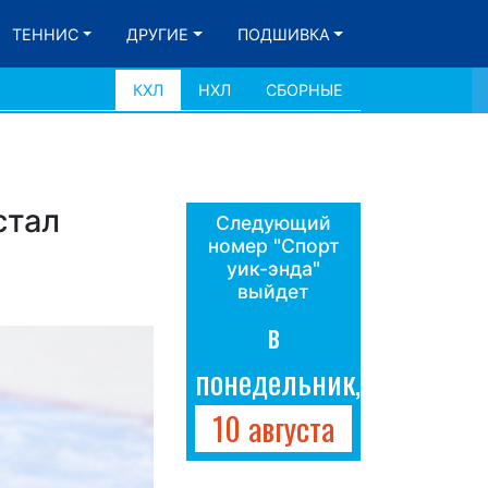
ТЕННИС
ДРУГИЕ
ПОДШИВКА
КХЛ
НХЛ
СБОРНЫЕ
стал
Следующий
номер "Спорт
уик-энда"
выйдет
в
понедельник,
10 августа