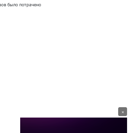
вов было потрачено
×