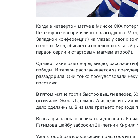
Когда в четвертом матче в Минске СКА потер
Петербурге восприняли это благодушно. Мол,
Западной конференции) на глазах у своих зри
полезна. Мол, сбивается соревновательный р
первой серии и стартовым матчем второй).
Однако такие разговоры, видно, расслабили 
победы. И теперь расплачивается за прежде
раззадорили. Они тонко прочувствовали нек
престижа.
В пятом матче гости быстро вышли вперед. Х
отличился Эмиль Галимов. А черезх пять мин
дело сделанным. В начале третьего периоде 
Вновь пришлось нервничать и догонять. К сча
Галимова шайбу забросил 20-летний Кирилл М
Уже второй раз в ходе серии пришлось играт