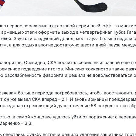
пел первое поражение в стартовой серии плей-офф, то многие
 армейцы хотели оформить выход в четвертьфинал Кубка Гаг
телей. Звучал и следующий довод: мол, пауза больше недели 
итм, а для отдыха вполне достаточно шести дней (пауза межд
фаворитов. Очевидно, СКА посчитал серию выигранной ещё по
временное подведение итогов. Минских хоккеистов такие раз
ую расслабленность фаворита и решили не довольствоваться 
озяевам больше периода потребовалось, чтобы восстановить 
ут он же вывел СКА вперед – 2:1. И вновь армейцы преждевре
последовал отрезвляющий душ: в течение 58 секунд гости заб
стью, в самой концовке удалось уйти от поражение: с передач
арченко – 3:3.
ь овертайм. Судьбу встречи решило удаление защитника гост