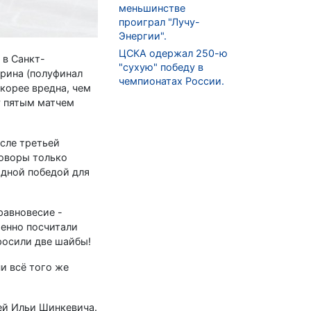
меньшинстве
проиграл "Лучу-
Энергии".
ЦСКА одержал 250-ю
 в Санкт-
"сухую" победу в
арина (полуфинал
чемпионатах России.
скорее вредна, чем
у пятым матчем
сле третьей
говоры только
одной победой для
равновесие -
менно посчитали
росили две шайбы!
и всё того же
ей Ильи Шинкевича.