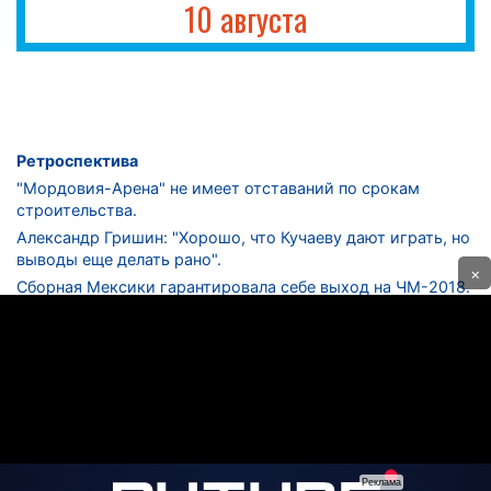
10 августа
Ретроспектива
"Мордовия-Арена" не имеет отставаний по срокам
строительства.
Александр Гришин: "Хорошо, что Кучаеву дают играть, но
выводы еще делать рано".
×
Сборная Мексики гарантировала себе выход на ЧМ-2018.
Дмитрий Сычев: "Безусловно, "Лужники" - лучший
стадион в стране".
ФНЛ. "Спартак-2" в меньшинстве проиграл "Лучу-
Энергии".
ЦСКА одержал 250-ю "сухую" победу в чемпионатах
России.