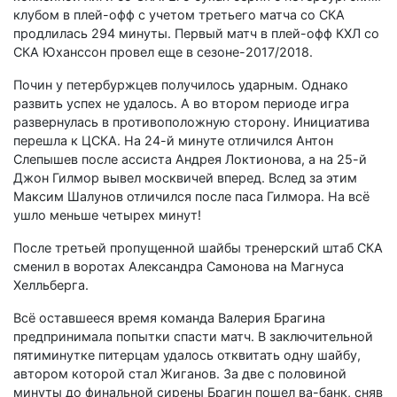
клубом в плей-офф с учетом третьего матча со СКА
продлилась 294 минуты. Первый матч в плей-офф КХЛ со
СКА Юханссон провел еще в сезоне-2017/2018.
Почин у петербуржцев получилось ударным. Однако
развить успех не удалось. А во втором периоде игра
развернулась в противоположную сторону. Инициатива
перешла к ЦСКА. На 24-й минуте отличился Антон
Слепышев после ассиста Андрея Локтионова, а на 25-й
Джон Гилмор вывел москвичей вперед. Вслед за этим
Максим Шалунов отличился после паса Гилмора. На всё
ушло меньше четырех минут!
После третьей пропущенной шайбы тренерский штаб СКА
сменил в воротах Александра Самонова на Магнуса
Хелльберга.
Всё оставшееся время команда Валерия Брагина
предпринимала попытки спасти матч. В заключительной
пятиминутке питерцам удалось отквитать одну шайбу,
автором которой стал Жиганов. За две с половиной
минуты до финальной сирены Брагин пошел ва-банк, сняв