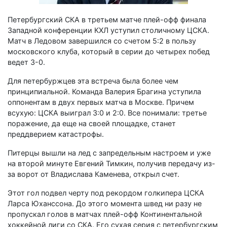
Петербургский СКА в третьем матче плей-офф финала
Западной конференции КХЛ уступил столичному ЦСКА.
Матч в Ледовом завершился со счетом 5:2 в пользу
московского клуба, который в серии до четырех побед
ведет 3-0.
Для петербуржцев эта встреча была более чем
принципиальной. Команда Валерия Брагина уступила
оппонентам в двух первых матча в Москве. Причем
всухую: ЦСКА выиграл 3:0 и 2:0. Все понимали: третье
поражение, да еще на своей площадке, станет
преддверием катастрофы.
Питерцы вышли на лед с запредельным настроем и уже
на второй минуте Евгений Тимкин, получив передачу из-
за ворот от Владислава Каменева, открыл счет.
Этот гол подвел черту под рекордом голкипера ЦСКА
Ларса Юханссона. До этого момента швед ни разу не
пропускал голов в матчах плей-офф Континентальной
хоккейной лиги со СКА. Его сухая серия с петербургским