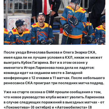
После ухода Вячеслава Быкова и Олега Знарка СКА,
имея едва ли не лучшие условия в КХЛ, никак не может
выиграть Кубок Гагарина. Вот и в этом сезоне у
именитого Игоря Ларионова пока дела не ладятся:
команда идет на седьмом месте в Западной
конференции с 12 очками в 11 матчах. После небольшого
ренессанса СКА проиграл три последних матча подряд.
Уже на старте сезона в СМИ прошли сообщения о том,
что новое руководство клуба может уволить Ларионова
в случае следующих поражений в выездных матчах - от
«Локомотива» (6 октября) и «Автомобилиста» (8