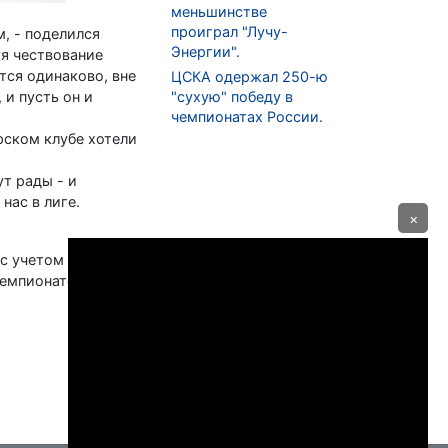
меньшинстве
проиграл "Лучу-
, - поделился
Энергии".
уя чествование
тся одинаково, вне
ЦСКА одержал 250-ю
 и пусть он и
"сухую" победу в
чемпионатах России.
рском клубе хотели
ут рады - и
нас в лиге.
×
 с учетом плей-офф.
чемпионате НХЛ 39-