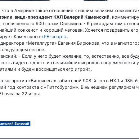
т, что в Америке такое отношение к нашим великим хоккеистам
тэнли, вице-президент КХЛ Валерий Каменский
, комментир
 посвященного 900 голам Овечкина. - К рекордам там относя
чайший хоккеист и хороший человек. Хочется поздравить его,
тирует Каменского
«РБ-спорт».
 директора «Металлурга» Евгения Бирюкова, что в магнитого
в следующем сезоне.
енский. - Если у него будет желание, то, естественно, все буд
ность видеть одного из величайших игроков современности у 
ятиями и будем восхищаться его игрой».
атче против «Виннипега» забил свой 908-й гол в НХЛ и 985-й
ний год контракта с «Питтсбургом». В нынешнем регулярном 
) очка за 22 игры.
менский Валерий