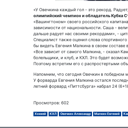
«У Овечкина каждый гол - это рекорд. Радуе
олимпийский чемпион и обладатель Кубка С
«Вашингтоном» своего российского капитана,
зависимости от национальности. Саша - вели
дальше радует нас своими рекордами», - ци
Специалист также оценил слова спортивного
бы видеть Евгения Малкина в своем составе 
«Все зависит от самого Малкина, - сказал Кам
болельщики, и клуб, и КХЛ. Это будет возмож
Поэтому встретим его с распростертыми объ
Напомним, что сегодня Овечкин в победном м
У форварда Евгения Малкина остался послед
летний форвард «Питтсбурга» набрал 24 (6+18
Просмотров: 602
Хоккей
КХЛ
Овечкин Александр
Малкин Евгений
Ка