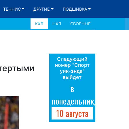
ТЕННИС
ДРУГИЕ
ПОДШИВКА
КХЛ
НХЛ
СБОРНЫЕ
Следующий
номер "Спорт
стертыми
уик-энда"
выйдет
в
понедельник,
10 августа