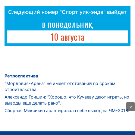
Следующий номер "Спорт уик-энда" выйдет
в понедельник,
10 августа
Ретроспектива
"Мордовия-Арена" не имеет отставаний по срокам
строительства.
Александр Гришин: "Хорошо, что Кучаеву дают играть, но
выводы еще делать рано".
×
Сборная Мексики гарантировала себе выход на ЧМ-2018.
Дмитрий Сычев: "Безусловно, "Лужники" - лучший
стадион в стране".
ФНЛ. "Спартак-2" в меньшинстве проиграл "Лучу-