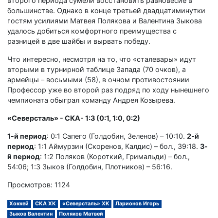
второго периода сумели восстановить равновесие в
большинстве. Однако в конце третьей двадцатиминутки
гостям усилиями Матвея Полякова и Валентина Зыкова
удалось добиться комфортного преимущества с
разницей в две шайбы и вырвать победу.
Что интересно, несмотря на то, что «сталевары» идут
вторыми в турнирной таблице Запада (70 очков), а
армейцы – восьмыми (58), в очном противостоянии
Профессор уже во второй раз подряд по ходу нынешнего
чемпионата обыграл команду Андрея Козырева.
«Северсталь» - СКА- 1:3 (0:1, 1:0, 0:2)
1-й период
: 0:1 Сапего (Голдобин, Зеленов) – 10:10.
2-й
период
: 1:1 Аймурзин (Скоренов, Калдис) – бол., 39:18.
3-
й период
: 1:2 Поляков (Короткий, Гримальди) – бол.,
54:06; 1:3 Зыков (Голдобин, Плотников) – 56:16.
Просмотров: 1124
Хоккей
СКА ХК
«Северсталь» ХК
Ларионов Игорь
Зыков Валентин
Поляков Матвей