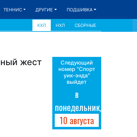
ТЕННИС
ДРУГИЕ
ПОДШИВКА
КХЛ
НХЛ
СБОРНЫЕ
рный жест
Следующий
номер "Спорт
уик-энда"
выйдет
в
понедельник,
10 августа