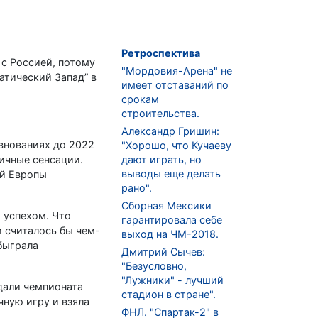
Ретроспектива
 с Россией, потому
"Мордовия-Арена" не
атический Запад” в
имеет отставаний по
срокам
строительства.
Александр Гришин:
внованиях до 2022
"Хорошо, что Кучаеву
личные сенсации.
дают играть, но
выводы еще делать
ой Европы
рано".
Сборная Мексики
 успехом. Что
гарантировала себе
 считалось бы чем-
выход на ЧМ-2018.
быграла
Дмитрий Сычев:
"Безусловно,
"Лужники" - лучший
дали чемпионата
стадион в стране".
чную игру и взяла
ФНЛ. "Спартак-2" в