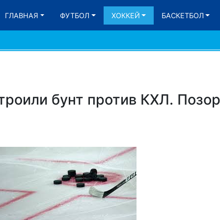
ГЛАВНАЯ
ФУТБОЛ
ХОККЕЙ
БАСКЕТБОЛ
троили бунт против КХЛ. Позо