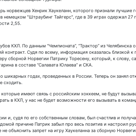
арь норвежцев Хенрик Хаукеланн, которого признали лучшие 
в немецком "Штраубинг Тайгерс", где в 39 играх одержал 27 
сти 2,55.
убов КХЛ. По данным “Чемпионата”, “Трактор” из Челябинска 
 контракт. Судя по всему, информация оказалась близкой к 
у сборной Норвегии Патрику Торесену, который, к слову, са
арина в составе “Салавата Юлаева” и СКА.
 о шикарных годах, проведенных в России. Теперь он занял о
е сходить.
, которые имеют связь с российским хоккеем, не будут вызыв
ать в КХЛ, у нас не будет возможности его вызывать в коман
ии и, судя по его собственным словам, был счастлив и получ
ведомой причине Патрик забыл про весь позитив и настроил р
 не объяснить запрет на игру Хаукеланна за сборную Норвегии