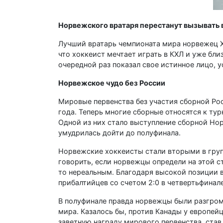
Норвежского вратаря перестанут вызывать в
Лучший вратарь чемпионата мира норвежец Хе
что хоккеист мечтает играть в КХЛ и уже бли
очередной раз показал свое истинное лицо,
Норвежское чудо без России
Мировые первенства без участия сборной Рос
года. Теперь многие сборные относятся к тур
Одной из них стало выступление сборной Нор
умудрилась дойти до полуфинала.
Норвежские хоккеисты стали вторыми в груп
говорить, если норвежцы определи на этой с
то нереальным. Благодаря высокой позиции в
прибалтийцев со счетом 2:0 в четвертьфинале
В полуфинале правда норвежцы были разгром
мира. Казалось бы, против Канады у европейц
заветную награду мирового первенства, став