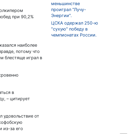
меньшинстве
проиграл "Лучу-
голкипером
Энергии".
побед при 90,2%
ЦСКА одержал 250-ю
"сухую" победу в
чемпионатах России.
оказался наиболее
правде, потому что
м блестяще играл в
ткровенно
аться в
ду, – цитирует
ал удовольствие от
усофобскую
 из-за его