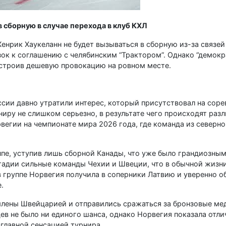
 сборную в случае перехода в клуб КХЛ
нрик Хаукеланн не будет вызываться в сборную из-за связей
зок к соглашению с челябинским “Трактором”. Однако “демокр
 устроив дешевую провокацию на ровном месте.
сии давно утратили интерес, который присутствовал на соре
ниру не слишком серьезно, в результате чего происходят раз
вегии на чемпионате мира 2026 года, где команда из северн
пе, уступив лишь сборной Канады, что уже было грандиозным
тадии сильные команды Чехии и Швеции, что в обычной жизни
 группе Норвегия получила в соперники Латвию и уверенно о
.
лены Швейцарией и отправились сражаться за бронзовые ме
ев не было ни единого шанса, однако Норвегия показала отли
 главной сенсацией турнира.