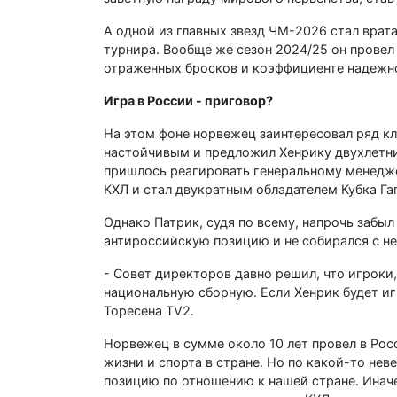
А одной из главных звезд ЧМ-2026 стал врат
турнира. Вообще же сезон 2024/25 он провел 
отраженных бросков и коэффициенте надежно
Игра в России - приговор?
На этом фоне норвежец заинтересовал ряд кл
настойчивым и предложил Хенрику двухлетний
пришлось реагировать генеральному менеджер
КХЛ и стал двукратным обладателем Кубка Гаг
Однако Патрик, судя по всему, напрочь забыл
антироссийскую позицию и не собирался с не
- Совет директоров давно решил, что игроки
национальную сборную. Если Хенрик будет игр
Торесена TV2.
Норвежец в сумме около 10 лет провел в Росс
жизни и спорта в стране. Но по какой-то не
позицию по отношению к нашей стране. Иначе