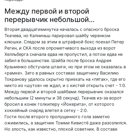
Между первой и второй
перерывчик небольшой…
Вторая двадцатиминутка началась с опасного броска
Ткачева, но Калниньш парировал шайбу черенком
клюшки. Следом за этим в штрафной бокс поехал Петер
Регин, и СКА после опрометчивого выхода из ворот
Хелльберга сначала едва не пропустил, а потом едва не
забил в большинстве. Шайба после броска Андрея
Кузьменко обстучала штанги, но при этом не оказалась в
«рамке». Зато в равных составах защитнику Василию
Токранову удалось скрытно приехать на «пятак», где его
никто из «шутов» не ждал, и с кистей открыть счет - 1:0.
Между первой и второй шайбами перерывчик оказался
небольшим (2 минуты и 38 секунд). Ткачев из-за ворот
бросил в конек голкиперу «Йокерита», от которого
хоккейный снаряд влетел в сетку - 2:0.
Гости после второго пропущенного гола заметно
оживились, а защитник Томми Кивистё даже разозлился.
Но злость, как известно, плохой советник. В составе