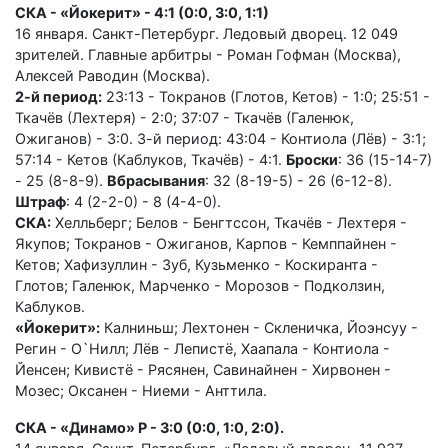
СКА - «Йокерит» - 4:1 (0:0, 3:0, 1:1)
16 января. Санкт-Петербург. Ледовый дворец. 12 049
зрителей. Главные арбитры - Роман Гофман (Москва),
Алексей Раводин (Москва).
2-й период:
23:13 - Токранов (Глотов, Кетов) - 1:0; 25:51 -
Ткачёв (Лехтеря) - 2:0; 37:07 - Ткачёв (Галенюк,
Ожиганов) - 3:0. 3-й период: 43:04 - Контиола (Лёв) - 3:1;
57:14 - Кетов (Каблуков, Ткачёв) - 4:1.
Броски
: 36 (15-14-7)
- 25 (8-8-9).
Вбрасывания
: 32 (8-19-5) - 26 (6-12-8).
Штраф
: 4 (2-2-0) - 8 (4-4-0).
СКА:
Хелльберг; Белов - Бенгтссон, Ткачёв - Лехтеря -
Якупов; Токранов - Ожиганов, Карпов - Кемппайнен -
Кетов; Хафизуллин - Зуб, Кузьменко - Коскиранта -
Глотов; Галенюк, Марченко - Морозов - Подколзин,
Каблуков.
«Йокерит»:
Калниньш; Лехтонен - Скленичка, Йоэнсуу -
Регин - О`Нилл; Лёв - Лепистё, Хаапала - Контиола -
Йенсен; Кивистё - Рясянен, Савинайнен - Хирвонен -
Мозес; Оксанен - Ниеми - Анттила.
СКА - «Динамо» Р - 3:0 (0:0, 1:0, 2:0).