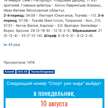
14 января. Санкт-Петербург. «Ледовый дворец. 11 937
зрителей. Главные арбитры - Антон Лаврентьев (Казань),
Иван Фатеев (Московская область).
2-й период:
34:09 - Лехтеря (Ожиганов, Ткачёв) - 1:0.
3-й
период
: 51:38 - Ткачёв (Бенгтссон, Токранов) - бол., 2:0;
51:51 - Кетов (Белов, Карпов) - 3:0. Вратари: Хелльберг -
Ворис. Броски: 29 (3-18-8) - 12 (5-2-5).
Вбрасывания
: 21
(5-12-4) - 33 (7-12-14).
Штраф
: 6 (4-0-2) - 8 (2-2-4).
lw 44 plus
Просмотров: 1416
Хоккей
СКА ХК
Ткачев Владимир
Следующий номер "Спорт уик-энда" выйдет
в понедельник,
10 августа