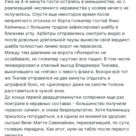
Уже на 4-й минуте гости остались в меньшинстве, но с
реализацией численного неравенства у хозяев ничего не
получилось. Спустя еще некоторое время после
неприятного отскока от борта голкипер гостей Янис
Калниньш с большим трудом зафиксировал шайбу в
ближнем углу. Арбитры отправились смотреть видео и
после довольно длительной паузы вынесли свой вердикт:
шайба полностью линию ворот не пересекла.
Между тем давление на ворота «Йокерита» не
ослабевало, но голкипер «шутов» все тащил. В том числе
ликвидировал и опасный выход Владимира Ткачева,
выкатившего на «пятак» с левого фланга. Вскоре всё тот
же Ткачев отправился на две минуты отдыхать в
штрафной бокс, но «джокеры» даже не смогли толком
расставиться в чужой зоне.
До конца первой двадцатиминутки соперники еще раз
поиграли в неравных составах - большинство получили
«красно-синие», и снова безрезультатно. Хотя Калниньшу
пришлось потрудиться, а в одном из моментов здорово
сыграл Вели-Матти Савинайнен, перехвативший, по сути,
голевую передачу. Как итог, нули на табло после первого
периода.