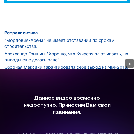
Ретроспектива
"Мордовия-Арена" не имеет отставаний по срокам
строительства.
Александр Гришин: "Хорошо, что Кучаеву дают играть, но
выводы еще делать рано".
×
Сборная Мексики гарантировала себе выход на ЧМ-2018.
Дмитрий Сычев: "Безусловно, "Лужники" - лучший
стадион в стране".
ФНЛ. "Спартак-2" в меньшинстве проиграл "Лучу-
Энергии".
ЦСКА одержал 250-ю "сухую" победу в чемпионатах
России.