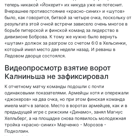
теперь никакой «Йокерит» их никуда уже не потеснит.
Вчерашнее противостояние «красно-синих» и «шутов»
было, как говорится, битвой за четыре очка, поскольку от
результата этой очной встречи зависело очень многое в
борьбе питерской и финской команд за лидерство в
дивизионе Боброва. К тому же нужно было вернуть
«шутам» должок за разгром со счетом 6:0 в Хельсинки,
который имел место две недели назад. И реванш в
Ледовом дворце состоялся.
Видеопросмотр взятие ворот
Калниньша не зафиксировал
К отчетному матчу команды подошли с почти
одинаковыми показателями. Армейцы хотя и опережали
«джокеров» на два очка, но при этом финская команда
имела матч в запасе. Место в воротах армейцев, как и в
предыдущей игре с рижским «Динамо», занял Магнус
Хелльберг, а на площадке снова появилось молодежная
тройка «красно-синих» Марченко - Морозов -
Подколзин.