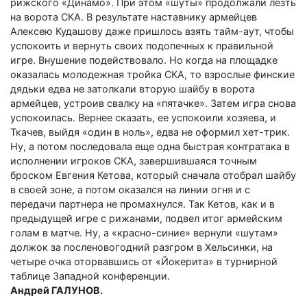
рижского «Динамо». При этом «шуты» продолжали лезть
на ворота СКА. В результате наставнику армейцев
Алексею Кудашову даже пришлось взять тайм-аут, чтобы
успокоить и вернуть своих подопечных к правильной
игре. Внушение подействовало. Но когда на площадке
оказалась молодежная тройка СКА, то взрослые финские
дядьки едва не затолкали вторую шайбу в ворота
армейцев, устроив свалку на «пятачке». Затем игра снова
успокоилась. Вернее сказать, ее успокоили хозяева, и
Ткачев, выйдя «один в ноль», едва не оформил хет-трик.
Ну, а потом последовала еще одна быстрая контратака в
исполнении игроков СКА, завершившаяся точным
броском Евгения Кетова, который сначала отобрал шайбу
в своей зоне, а потом оказался на линии огня и с
передачи партнера не промахнулся. Так Кетов, как и в
предыдущей игре с рижанами, подвел итог армейским
голам в матче. Ну, а «красно-синие» вернули «шутам»
должок за посленовогодний разгром в Хельсинки, на
четыре очка оторвавшись от «Йокерита» в турнирной
таблице Западной конференции.
Андрей ГАЛУНОВ.