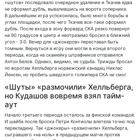
«шутов» последовало очередное удаление и Ткачев едва
не оформил дубль, вывалившись на ворота соперника.
В дальнейшем игра успокоилась, было много борьбы в
углах площадки, после чего Ткачев все-таки оформил
дубль. После входа в зону форвард СКА резко повернул
на 90 градусов в центр и неотразимо бросил в ближний
угол - 3:0. Вечер для «джокеров» переставал быть
томным. Вернуться в игру они могли в конце второго
периода, когда на скамейку штрафников отправился
Антон Белов. Однако, видимо, не судьба. Трижды бросал
по воротам Хелльберга норвежский канадец Никлас
Йенсен, но пробить шведского голкипера СКА не смог.
«Шуты» «размочили» Хелльберга,
но Кудашов вовремя взял тайм-
аут
Начало третьего периода осталось за финской командой.
И шайба после броска Петри Контиолы влетела точно под
перекладину. Так «джокеры» «размочили» Хелльберга,
сыгравшего «на ноль» в предыдущем матче против