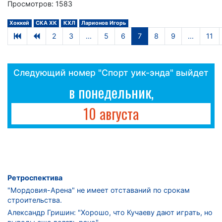
Просмотров: 1583
Хоккей
СКА ХК
КХЛ
Ларионов Игорь
2
3
...
5
6
7
8
9
...
11
Следующий номер "Спорт уик-энда" выйдет
в понедельник,
10 августа
Ретроспектива
"Мордовия-Арена" не имеет отставаний по срокам
строительства.
Александр Гришин: "Хорошо, что Кучаеву дают играть, но