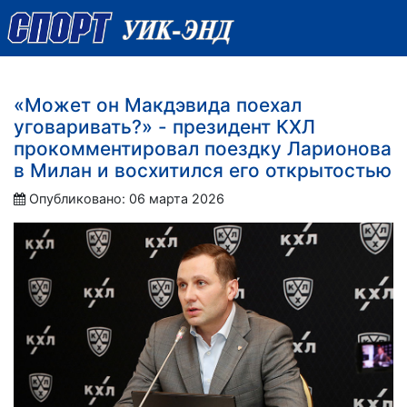
«Может он Макдэвида поехал
уговаривать?» - президент КХЛ
прокомментировал поездку Ларионова
в Милан и восхитился его открытостью
Опубликовано: 06 марта 2026