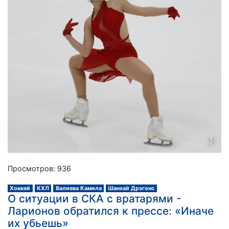
Просмотров: 936
Хоккей
КХЛ
Валиева Камила
Шанхай Дрэгонс
О ситуации в СКА с вратарями -
Ларионов обратился к прессе: «Иначе
их убьешь»