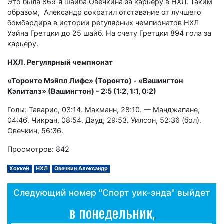
Это была 869‑я шайба Овечкина за карьеру в НХЛ. Таким
образом, Александр сократил отставание от лучшего
бомбардира в истории регулярных чемпионатов НХЛ
Уэйна Гретцки до 25 шайб. На счету Гретцки 894 гола за
карьеру.
НХЛ. Регулярный чемпионат
«Торонто Мэйпл Лифс» (Торонто) - «Вашингтон
Кэпиталз» (Вашингтон) - 2:5 (1:2, 1:1, 0:2)
Голы: Таварис, 03:14. Макманн, 28:10. — Манджапане,
04:46. Чикран, 08:54. Дауд, 29:53. Уилсон, 52:36 (бол).
Овечкин, 56:36.
Просмотров: 842
Хоккей
НХЛ
Овечкин Александр
Следующий номер "Спорт уик-энда" выйдет
в понедельник,