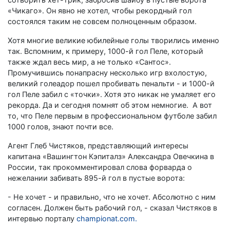
«Чикаго». Он явно не хотел, чтобы рекордный гол
состоялся таким не совсем полноценным образом.
Хотя многие великие юбилейные голы творились именно
так. Вспомним, к примеру, 1000-й гол Пеле, который
также ждал весь мир, а не только «Сантос».
Промучившись понапрасну несколько игр вхолостую,
великий голеадор пошел пробивать пенальти - и 1000-й
гол Пеле забил с «точки». Хотя это никак не умаляет его
рекорда. Да и сегодня помнят об этом немногие. А вот
то, что Пеле первым в профессиональном футболе забил
1000 голов, знают почти все.
Агент Глеб Чистяков, представляющий интересы
капитана «Вашингтон Кэпиталз» Александра Овечкина в
России, так прокомментировал слова форварда о
нежелании забивать 895-й гол в пустые ворота:
- Не хочет - и правильно, что не хочет. Абсолютно с ним
согласен. Должен быть рабочий гол, - сказал Чистяков в
интервью порталу
championat.com.