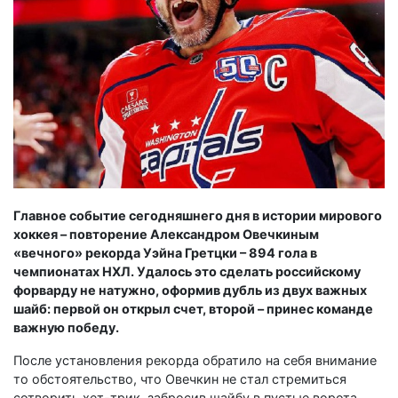
Главное событие сегодняшнего дня в истории мирового
хоккея – повторение Александром Овечкиным
«вечного» рекорда Уэйна Гретцки – 894 гола в
чемпионатах НХЛ. Удалось это сделать российскому
форварду не натужно, оформив дубль из двух важных
шайб: первой он открыл счет, второй – принес команде
важную победу.
После установления рекорда обратило на себя внимание
то обстоятельство, что Овечкин не стал стремиться
сотворить хет-трик, забросив шайбу в пустые ворота