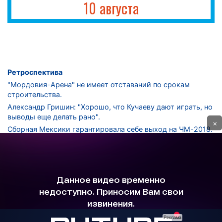
10 августа
Ретроспектива
"Мордовия-Арена" не имеет отставаний по срокам
строительства.
Александр Гришин: "Хорошо, что Кучаеву дают играть, но
выводы еще делать рано".
×
Сборная Мексики гарантировала себе выход на ЧМ-2018.
Дмитрий Сычев: "Безусловно, "Лужники" - лучший
стадион в стране".
ФНЛ. "Спартак-2" в меньшинстве проиграл "Лучу-
Энергии".
ЦСКА одержал 250-ю "сухую" победу в чемпионатах
России.