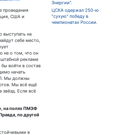
Энергии".
е проведения
ЦСКА одержал 250-ю
"сухую" победу в
еция, США и
чемпионатах России.
о выступать на
айдут себе место,
рует
ю не о том, что он
асштабной рекламе
 бы войти в состав
димо начать
ХЛ. Мы должны
отов. Мы всё ещё
 звёзд. Если всё
е, на полях ПМЭФ
Правда, по другой
астойчивыми в