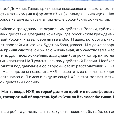
софоб Доминик Гашек критически высказался о новом формат
стие пять команд в формате «3 на 3»: Канада, Финляндия, Шв
роков из других стран, в том числе российских хоккеистов.
ссийским гражданам, не осудившим действия России, публичн
вых действий. Создание команды, где российские граждане н
ий России, - завел свое нытье в iSport Гашек, которого цити
жет произойти и что чех будет выбран, ужасен. И я даже говор
нь принял участие, он бы всю жизнь знал, что участвовал в м
ить. Долг всех хоккейных ассоциаций, игроки которых могли
атить попытки НХЛ усилить рекламу действий России. Необхо
ходятся под давлением со стороны своих работодателей и Н
а. Мы не должны позволить НХЛ превратить их в полезных иди
остановлено. Я имею в виду не саму НХЛ, а этот формат Матча
мой действий России».
 Матч звезд в НХЛ, который должен пройти в новом формат
 трехкратный обладатель Кубка Стэнли Вячеслав Фетисов. 
и наши ребята должны занять какую-то позицию, быть более н