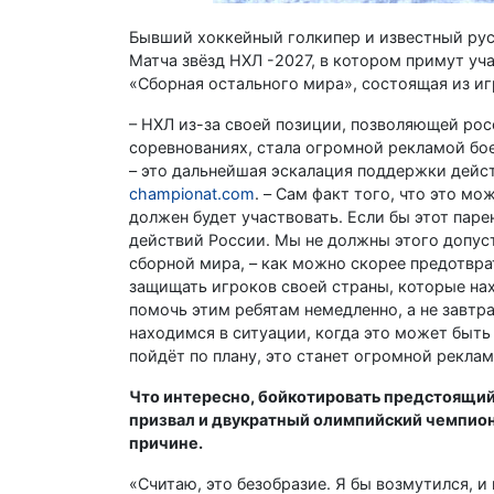
Бывший хоккейный голкипер и известный ру
Матча звёзд НХЛ -2027, в котором примут уча
«Сборная остального мира», состоящая из иг
– НХЛ из-за своей позиции, позволяющей ро
соревнованиях, стала огромной рекламой бое
– это дальнейшая эскалация поддержки действ
championat.com
. – Сам факт того, что это мо
должен будет участвовать. Если бы этот паре
действий России. Мы не должны этого допуст
сборной мира, – как можно скорее предотвр
защищать игроков своей страны, которые на
помочь этим ребятам немедленно, а не завтр
находимся в ситуации, когда это может быть 
пойдёт по плану, это станет огромной рекла
Что интересно, бойкотировать предстоящий
призвал и двукратный олимпийский чемпион,
причине.
«Считаю, это безобразие. Я бы возмутился, 