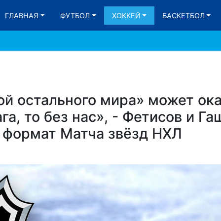
ГЛАВНАЯ
ФУТБОЛ
ХОККЕЙ
БАСКЕТБОЛ
ой остального мира» может ок
га, то без нас», - Фетисов и Га
 формат Матча звёзд НХЛ