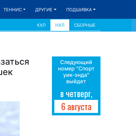
ТЕННИС
ДРУГИЕ
ПОДШИВКА
КХЛ
НХЛ
СБОРНЫЕ
азаться
Следующий
номер "Спорт
шек
уик-энда"
выйдет
в четверг,
6 августа