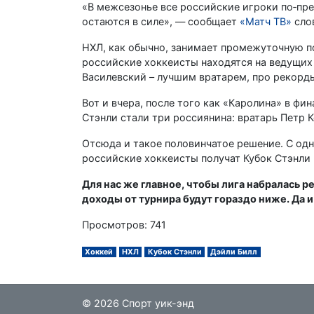
«В межсезонье все российские игроки по‑пре
остаются в силе», — сообщает
«Матч ТВ»
сло
НХЛ, как обычно, занимает промежуточную по
российские хоккеисты находятся на ведущих 
Василевский – лучшим вратарем, про рекорд
Вот и вчера, после того как «Каролина» в фи
Стэнли стали три россиянина: вратарь Петр
Отсюда и такое половинчатое решение. С одн
российские хоккеисты получат Кубок Стэнли 
Для нас же главное, чтобы лига набралась 
доходы от турнира будут гораздо ниже. Да 
Просмотров: 741
Хоккей
НХЛ
Кубок Стэнли
Дэйли Билл
© 2026 Спорт уик-энд