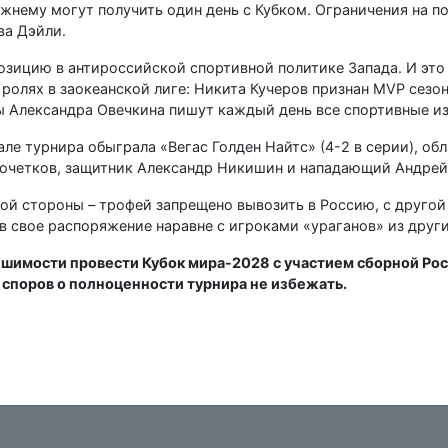
жнему могут получить один день с Кубком. Ограничения на п
ва Дэйли.
зицию в антироссийской спортивной политике Запада. И это 
ролях в заокеанской лиге: Никита Кучеров признан MVP сезон
ы Александра Овечкина пишут каждый день все спортивные и
нале турнира обыграла «Вегас Голден Найтс» (4-2 в серии), об
 Кочетков, защитник Александр Никишин и нападающий Андрей
ой стороны – трофей запрещено вывозить в Россию, с другой
в свое распоряжение наравне с игроками «ураганов» из други
решимости провести Кубок мира-2028 с участием сборной Рос
и споров о полноценности турнира не избежать.