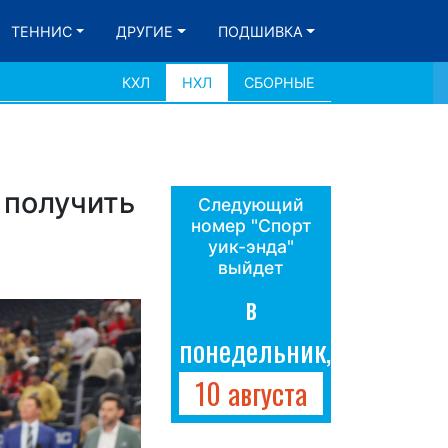
ТЕННИС
ДРУГИЕ
ПОДШИВКА
КХЛ
НХЛ
СБОРНЫЕ
 получить
Следующий
номер "Спорт
уик-энда"
выйдет
в
понедельник,
10 августа