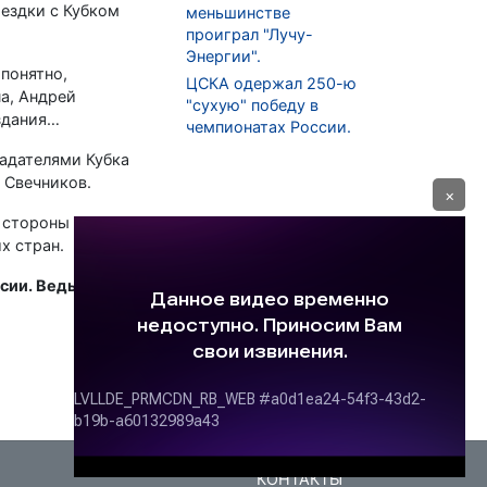
оездки с Кубком
меньшинстве
проиграл "Лучу-
Энергии".
понятно,
ЦСКА одержал 250-ю
а, Андрей
"сухую" победу в
здания…
чемпионатах России.
ладателями Кубка
 Свечников.
×
 стороны – все
х стран.
сии. Ведь иначе
КОНТАКТЫ