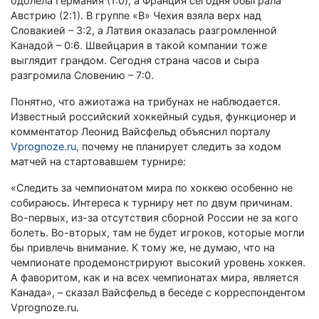
одолела Германия (1:0), а Франция сегодня обыграла
Австрию (2:1). В группе «В» Чехия взяла верх над
Словакией – 3:2, а Латвия оказалась разгромленной
Канадой – 0:6. Швейцария в такой компании тоже
выглядит грандом. Сегодня страна часов и сыра
разгромила Словению – 7:0.
Понятно, что ажиотажа на трибунах не наблюдается.
Известный российский хоккейный судья, функционер и
комментатор Леонид Вайсфельд объяснил порталу
Vprognoze.ru,
почему не планирует следить за ходом
матчей на стартовавшем турнире:
«Следить за чемпионатом мира по хоккею особенно не
собираюсь. Интереса к турниру нет по двум причинам.
Во-первых, из-за отсутствия сборной России не за кого
болеть. Во-вторых, там не будет игроков, которые могли
бы привлечь внимание. К тому же, не думаю, что на
чемпионате продемонстрируют высокий уровень хоккея.
А фаворитом, как и на всех чемпионатах мира, является
Канада», – сказал Вайсфельд в беседе с корреспондентом
Vprognoze.ru.