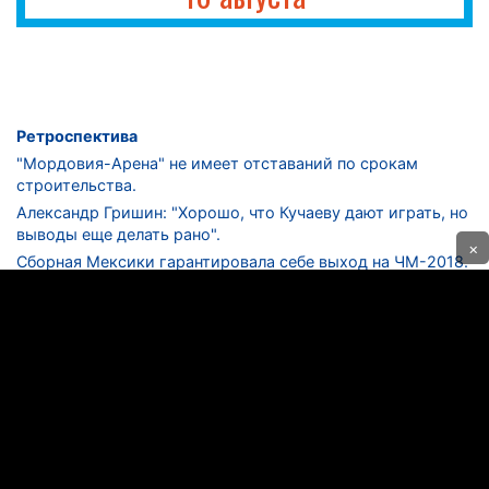
Ретроспектива
"Мордовия-Арена" не имеет отставаний по срокам
строительства.
Александр Гришин: "Хорошо, что Кучаеву дают играть, но
выводы еще делать рано".
×
Сборная Мексики гарантировала себе выход на ЧМ-2018.
Дмитрий Сычев: "Безусловно, "Лужники" - лучший
стадион в стране".
ФНЛ. "Спартак-2" в меньшинстве проиграл "Лучу-
Энергии".
ЦСКА одержал 250-ю "сухую" победу в чемпионатах
России.