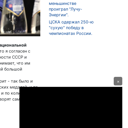
меньшинстве
проиграл "Лучу-
Энергии".
ЦСКА одержал 250-ю
"сухую" победу в
чемпионатах России.
ациональной
то я согласен с
пности СССР и
онимает, что им
ый большой
рит - так было и
×
ских медалей, и по
и по количеству
ворят сами за себя.