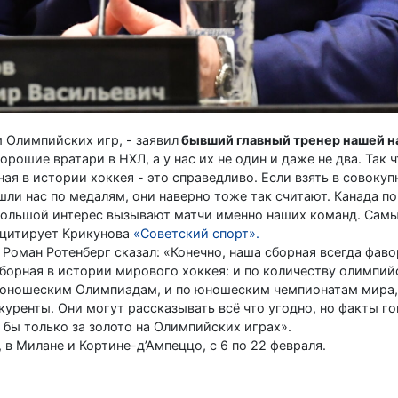
 Олимпийских игр, - заявил
бывший главный тренер нашей н
 хорошие вратари в НХЛ, а у нас их не один и даже не два. Так ч
ая в истории хоккея - это справедливо. Если взять в совоку
ошли нас по медалям, они наверно тоже так считают. Канада п
 большой интерес вызывают матчи именно наших команд. Сам
- цитирует Крикунова
«Советский спорт».
Роман Ротенберг сказал: «Конечно, наша сборная всегда фаво
сборная в истории мирового хоккея: и по количеству олимпий
 юношеским Олимпиадам, и по юношеским чемпионатам мира, 
куренты. Они могут рассказывать всё что угодно, но факты го
 бы только за золото на Олимпийских играх».
в Милане и Кортине-д’Ампеццо, с 6 по 22 февраля.