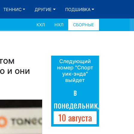
ТЕННИС
ДРУГИЕ
ПОДШИВКА
КХЛ
НХЛ
СБОРНЫЕ
том
Следующий
номер "Спорт
о и они
уик-энда"
выйдет
в
понедельник,
10 августа