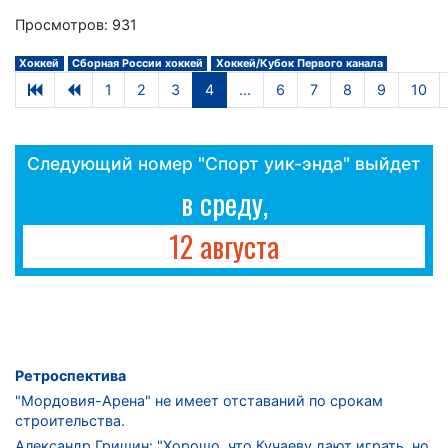
Просмотров: 931
Хоккей
Сборная России хоккей
Хоккей/Кубок Первого канала
1
2
3
4
...
6
7
8
9
10
Следующий номер "Спорт уик-энда" выйдет
в среду,
12 августа
Ретроспектива
"Мордовия-Арена" не имеет отставаний по срокам
строительства.
Александр Гришин: "Хорошо, что Кучаеву дают играть, но