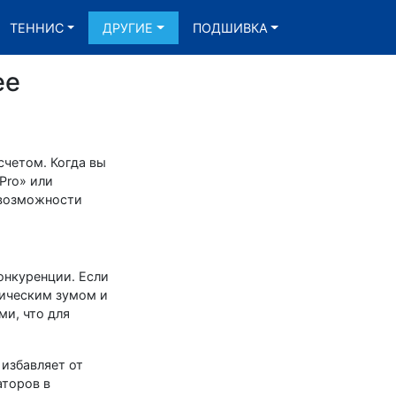
ТЕННИС
ДРУГИЕ
ПОДШИВКА
ее
счетом. Когда вы
Pro» или
 возможности
онкуренции. Если
тическим зумом и
и, что для
избавляет от
аторов в