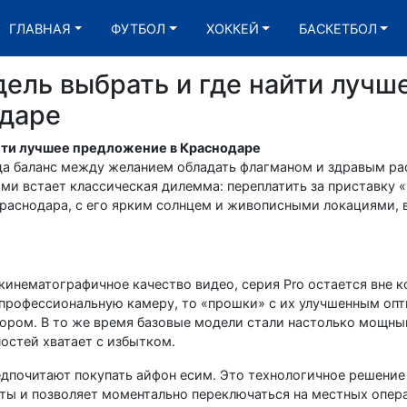
ГЛАВНАЯ
ФУТБОЛ
ХОККЕЙ
БАСКЕТБОЛ
ель выбрать и где найти лучш
одаре
айти лучшее предложение в Краснодаре
гда баланс между желанием обладать флагманом и здравым ра
ами встает классическая дилемма: переплатить за приставку «
 Краснодара, с его ярким солнцем и живописными локациями,
кинематографичное качество видео, серия Pro остается вне к
т профессиональную камеру, то «прошки» с их улучшенным оп
ром. В то же время базовые модели стали настолько мощным
остей хватает с избытком.
дпочитают покупать айфон есим. Это технологичное решение 
ты и позволяет моментально переключаться на местных опер