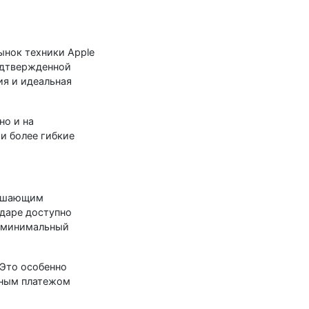
ынок техники Apple
одтвержденной
ия и идеальная
но и на
и более гибкие
решающим
одаре доступно
е минимальный
 Это особенно
чным платежом