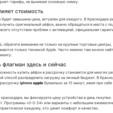
рнет-тарифы, не вынимая основную симку.
влияет стоимость
е будет завышена цена, актуален для каждого. В Краснодаре р
получить оригинальный айфон, важно обращаться в места с п
всего отсутствие проблем с активацией, официальная гарант
е, обратите внимание не только на крупные торговые центры, 
маются только техникой Apple. Часто именно там можно найт
иенту.
ь флагман здесь и сейчас
можность купить айфон в рассрочку становится для многих 
й способ распределить нагрузку на личный бюджет. В Красн
 рассрочку
iphone
apple
буквально за 15 минут, имея при себ
 краснодаре, вы фиксируете цену устройства в день покупки.
ют. Программы «0-0-24» или варианты с небольшим ежемеся
практически каждому, кто ценит комфорт и качество.