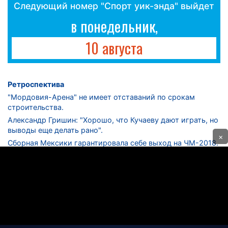
Следующий номер "Спорт уик-энда" выйдет
в понедельник,
10 августа
Ретроспектива
"Мордовия-Арена" не имеет отставаний по срокам
строительства.
Александр Гришин: "Хорошо, что Кучаеву дают играть, но
выводы еще делать рано".
×
Сборная Мексики гарантировала себе выход на ЧМ-2018.
Дмитрий Сычев: "Безусловно, "Лужники" - лучший
стадион в стране".
ФНЛ. "Спартак-2" в меньшинстве проиграл "Лучу-
Энергии".
ЦСКА одержал 250-ю "сухую" победу в чемпионатах
России.