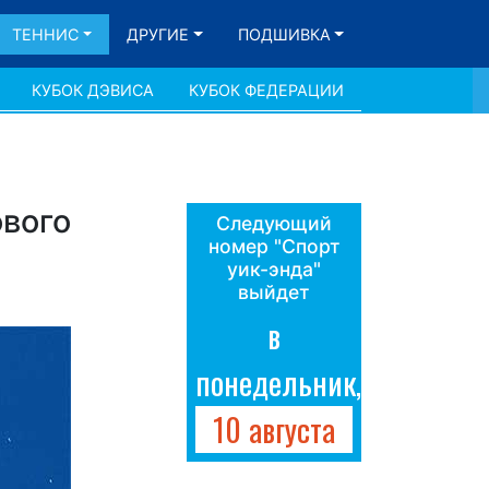
ТЕННИС
ДРУГИЕ
ПОДШИВКА
КУБОК ДЭВИСА
КУБОК ФЕДЕРАЦИИ
ового
Следующий
номер "Спорт
уик-энда"
выйдет
в
понедельник,
10 августа