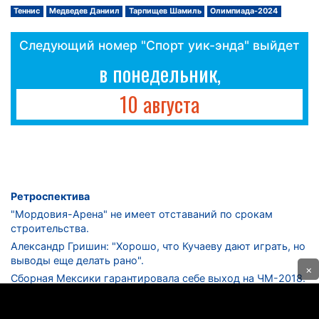
Теннис
Медведев Даниил
Тарпищев Шамиль
Олимпиада-2024
Следующий номер "Спорт уик-энда" выйдет
в понедельник,
10 августа
Ретроспектива
"Мордовия-Арена" не имеет отставаний по срокам
строительства.
Александр Гришин: "Хорошо, что Кучаеву дают играть, но
выводы еще делать рано".
×
Сборная Мексики гарантировала себе выход на ЧМ-2018.
Дмитрий Сычев: "Безусловно, "Лужники" - лучший
стадион в стране".