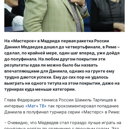
На «Мастерсе» в Мадриде первая ракетка России
Даниил Медведев дошел до четвертьфинале, в Риме –
сделал, по крайней мере, один шаг вперед, уже дойдя
до полуфинала. На любом другом покрытии эти
результаты едва ли можно было бы назвать
впечатляющими для Даниила, однако на грунте ему
трудно даются успехи. Ему до сих пор не удалось
выиграть ни одного титула на этом покрытии, даже на
турнирах куда меньше категории.
Глава Федерации тенниса России Шамиль Тарпищев в
интервью
«Матч ТВ»
так прокомментировал попадание
Даниила в полуфинал турнира серии «Мастерс» в Риме:
- Очевидно, что Медведев стал гораздо лучше играть на
грунтовых кортах по сравнению с прошлым годом. Это