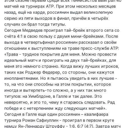
этом сезоне первым среди всех теннисистов выиграл 40
матчей на турнирах ATP. При этом несколько месяцев
назад, ещё на харде, россиянин выдал великолепную
серию из пяти выходов в финал, причём в четырёх
случаях он брал тогда титулы.
Сегодня Медведев проиграл тай-брейк второго сета со
счёта 4:1 в свою пользу с двумя мини-брейками. После
выхода в четвертьфинал россиянин рассказал о своём
отношении к выступлениям на траве пресс-службе АТР:
«Трава - трудное покрытие для меня. Можно провести
идеальный матч и проиграть на двух тай-брейках, для
меня это немного странно. Когда вижу лучших игроков,
таких как Роджер Федерер, со стороны, они кажутся
инопланетянами. Но я пытаюсь увидеть в них лучшее -
то, на что они способны на этом покрытии, которое
иногда и вытерпеть-то сложно, а у них так много
титулов: на Уимблдоне, в Галле и так далее. Это
невероятно, и это то, чему я стараюсь следовать. Рад
победе и с нетерпением жду следующих матчей».
Сегодня в Галле еще один россиянин – квалифаера
турнира Роман Сафиуллин - проиграл в первом круге
немцу Ян-Леннарду Штруффу - 1:6, 6:7 (4:7). Завтра матч