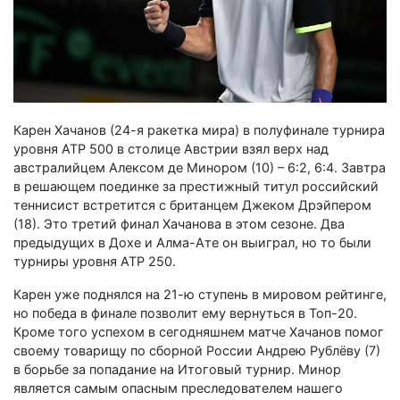
Карен Хачанов (24-я ракетка мира) в полуфинале турнира
уровня АТР 500 в столице Австрии взял верх над
австралийцем Алексом де Минором (10) – 6:2, 6:4. Завтра
в решающем поединке за престижный титул российский
теннисист встретится с британцем Джеком Дрэйпером
(18). Это третий финал Хачанова в этом сезоне. Два
предыдущих в Дохе и Алма-Ате он выиграл, но то были
турниры уровня АТР 250.
Карен уже поднялся на 21-ю ступень в мировом рейтинге,
но победа в финале позволит ему вернуться в Топ-20.
Кроме того успехом в сегодняшнем матче Хачанов помог
своему товарищу по сборной России Андрею Рублёву (7)
в борьбе за попадание на Итоговый турнир. Минор
является самым опасным преследователем нашего