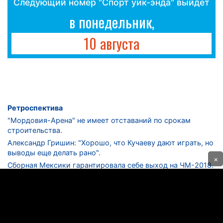
Следующий номер "Спорт уик-энда" выйдет
в понедельник,
10 августа
Ретроспектива
"Мордовия-Арена" не имеет отставаний по срокам
строительства.
Александр Гришин: "Хорошо, что Кучаеву дают играть, но
выводы еще делать рано".
×
Сборная Мексики гарантировала себе выход на ЧМ-2018.
Дмитрий Сычев: "Безусловно, "Лужники" - лучший
стадион в стране".
ФНЛ. "Спартак-2" в меньшинстве проиграл "Лучу-
Энергии".
ЦСКА одержал 250-ю "сухую" победу в чемпионатах