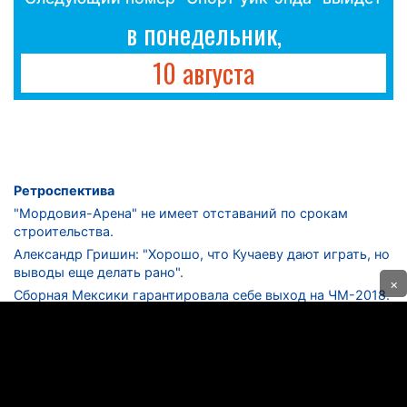
в понедельник,
10 августа
Ретроспектива
"Мордовия-Арена" не имеет отставаний по срокам
строительства.
Александр Гришин: "Хорошо, что Кучаеву дают играть, но
выводы еще делать рано".
×
Сборная Мексики гарантировала себе выход на ЧМ-2018.
Дмитрий Сычев: "Безусловно, "Лужники" - лучший
стадион в стране".
ФНЛ. "Спартак-2" в меньшинстве проиграл "Лучу-
Энергии".
ЦСКА одержал 250-ю "сухую" победу в чемпионатах