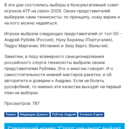
В эти дни состоялись выборы в Консультативный совет
игроков ATP на сезон-2026. Своих представителей
выбирали сами теннисисты: по принципу, кому верим и
на кого можно надеяться.
Игроки выбрали следующих представителей от топ-50 -
Андрей Рублёв (Россия), Нуну Боржеш (Португалия),
Педро Мартинес (Испания) и Зизу Бергс (Бельгия).
Заметим, в пору всемерного санкционирования
российского спорта теннисисты выбрали своим
представителем Рублева. Это о многом говорит. И о
самостоятельности мнений мастеров ракетки, и об
авторитете и доверии к Андрею. Если не болеть
русофобией, то именно эти качества выходят на первый
план на выборах.
Просмотров: 787
Теннис
Медведев Даниил
Рублев Андрей
Хачанов Карен
Следующий номер "Спорт уик-энда" выйдет