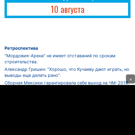
10 августа
Ретроспектива
"Мордовия-Арена" не имеет отставаний по срокам
строительства.
Александр Гришин: "Хорошо, что Кучаеву дают играть, но
выводы еще делать рано".
×
Сборная Мексики гарантировала себе выход на ЧМ-2018.
Дмитрий Сычев: "Безусловно, "Лужники" - лучший
стадион в стране".
ФНЛ. "Спартак-2" в меньшинстве проиграл "Лучу-
Энергии".
ЦСКА одержал 250-ю "сухую" победу в чемпионатах
России.