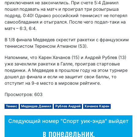
приключения не закончились. При счете 5:4 Даниил
пошел подавать на матч и проиграл три розыгрыша
подряд. 0:40! Однако российский теннисист не потерял
самообладания и отыгрался. После чего подал-таки на
матч – 6:3, 6:4.
В 1/8 финала Медведев скрестит ракетки с французским
теннисистом Теренсом Атманом (53).
Напомним, что Карен Хачанов (15) и Андрей Рублев (13)
уже зачехлили ракетки в Галле, проиграв стартовые
поединки. А Медведев в прошлом году на этом турнире
дошел до финала и если не защитит свои баллы, то
отступит на 9-е место в мировом рейтинге.
Просмотров: 603
Теннис
Медведев Даниил
Рублев Андрей
Хачанов Карен
Следующий номер "Спорт уик-энда" выйдет
в понедельник,