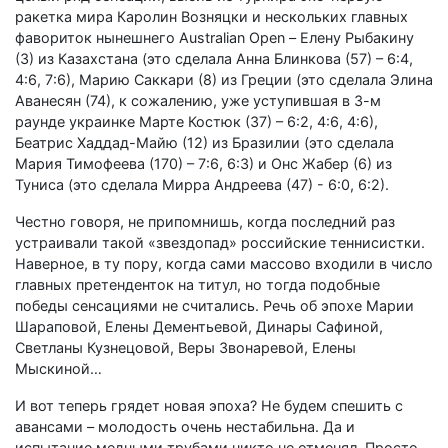
ракетка мира Каролин Возняцки и нескольких главных
фавориток нынешнего Australian Open – Елену Рыбакину
(3) из Казахстана (это сделала Анна Блинкова (57) – 6:4,
4:6, 7:6), Марию Саккари (8) из Греции (это сделала Элина
Аванесян (74), к сожалению, уже уступившая в 3-м
раунде украинке Марте Костюк (37) – 6:2, 4:6, 4:6),
Беатрис Хаддад-Майю (12) из Бразилии (это сделала
Мария Тимофеева (170) – 7:6, 6:3) и Онс Жабер (6) из
Туниса (это сделала Мирра Андреева (47) - 6:0, 6:2).
Честно говоря, не припомнишь, когда последний раз
устраивали такой «звездопад» российские теннисистки.
Наверное, в ту пору, когда сами массово входили в число
главных претенденток на титул, но тогда подобные
победы сенсациями не считались. Речь об эпохе Марии
Шараповой, Елены Дементьевой, Динары Сафиной,
Светланы Кузнецовой, Веры Звонаревой, Елены
Мыскиной…
И вот теперь грядет новая эпоха? Не будем спешить с
авансами – молодость очень нестабильна. Да и
испытание медными трубами никто не отменял. Просто