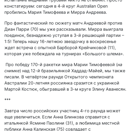
констатируем: сегодня в 4-й круг Australian Open
пробились Мария Тимофеева и Мирра Андреева.
Про фантастический по сюжету матч Андреевой против
Диан Парри (70) мы уже рассказывали. Мирра выиграла
поединок, безнадежно уступая в 3-й решающей партии –
1:5! Теперь нашу 16-летнюю звездочку в воскресенье
ждет встреча с опытной Барборой Крейчиковой (11),
которая уже побеждала на турнирах «Большого шлема».
Про победу 170-й ракетки мира Марии Тимофеевой (
на
снимке
) над 12-й бразильянкой Хаддад-Майей, мы также
писали. В четвёртом раунде Открытого чемпионата
Австралии 20-летняя россиянка сразится с украинкой
Мартой Костюк, обыгравшей в 3-м круге Элину Аванесян.
***
Завтра число российских участниц 4-го раунда может
еще увеличиться. Если Анна Блинкова справится с
итальянкой Ясмине Паолини (31), а любимица местной
публики Анна Калинская (75) совладает с