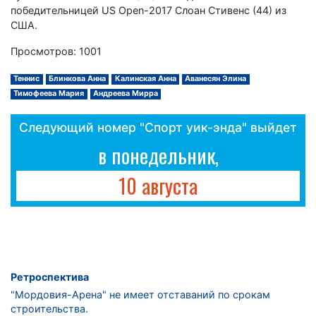
победительницей US Open-2017 Слоан Стивенс (44) из
США.
Просмотров: 1001
Теннис
Блинкова Анна
Калинская Анна
Аванесян Элина
Тимофеева Мария
Андреева Мирра
Следующий номер "Спорт уик-энда" выйдет
в понедельник,
10 августа
Ретроспектива
"Мордовия-Арена" не имеет отставаний по срокам
строительства.