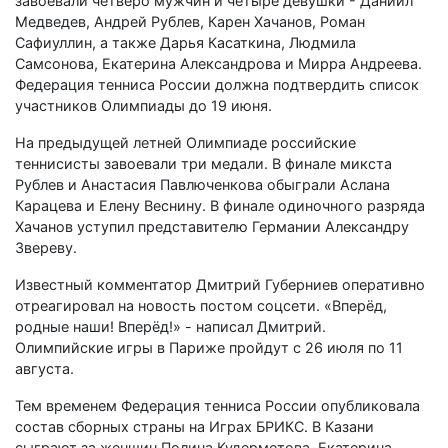
завоевали четверо мужчин и четыре девушки - Даниил
Медведев, Андрей Рублев, Карен Хачанов, Роман
Сафиуллин, а также Дарья Касаткина, Людмила
Самсонова, Екатерина Александрова и Мирра Андреева.
Федерация тенниса России должна подтвердить список
участников Олимпиады до 19 июня.
На предыдущей летней Олимпиаде российские
теннисисты завоевали три медали. В финале микста
Рублев и Анастасия Павлюченкова обыграли Аслана
Карацева и Елену Веснину. В финале одиночного разряда
Хачанов уступил представителю Германии Александру
Звереву.
Известный комментатор Дмитрий Губерниев оперативно
отреагировал на новость постом соцсети. «Вперёд,
родные наши! Вперёд!» - написал Дмитрий.
Олимпийские игры в Париже пройдут с 26 июля по 11
августа.
Тем временем Федерация тенниса России опубликовала
состав сборных страны на Играх БРИКС. В Казани
сыграют за женщин Полина Кудерметова, Екатерина