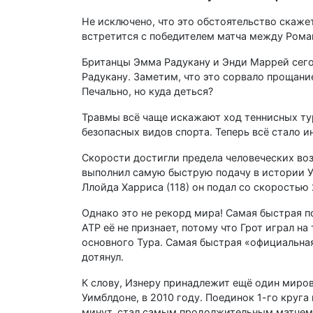
Не исключено, что это обстоятельство скаже
встретится с победителем матча между Рома
Британцы Эмма Радукану и Энди Маррей сегод
Радукану. Заметим, что это сорвало прощани
Печально, но куда деться?
Травмы всё чаще искажают ход теннисных тур
безопасных видов спорта. Теперь всё стало и
Скорости достигли предела человеческих во
выполнил самую быструю подачу в истории У
Ллойда Харриса (118) он подал со скоростью 
Однако это не рекорд мира! Самая быстрая по
ATP её не признает, потому что Грот играл н
основного Тура. Самая быстрая «официальная
дотянул.
К слову, Изнеру принадлежит ещё один миров
Уимблдоне, в 2010 году. Поединок 1-го кру
минут, стал самым продолжительным матчем в и