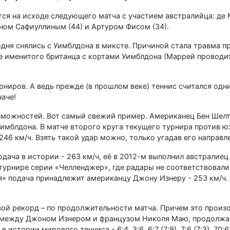
тся на исходе следующего матча с участием австралийца: де 
ном Сафиуллиным (44) и Артуром Фисом (34).
ня снялись с Уимблдона в миксте. Причиной стала травма пр
е именитого британца с кортами Уимблдона (Маррей проводит
ниров. А ведь прежде (в прошлом веке) теннис считался одн
наче!
зможностей. Вот самый свежий пример. Американец Бен Шелт
имблдона. В матче второго круга текущего турнира против 
246 км/ч. Взять такой удар можно, только угадав его направл
дача в истории - 263 км/ч, её в 2012-м выполнил австралиец
а турнире серии «Челленджер», где радары не соответствовал
» подача принадлежит американцу Джону Изнеру - 253 км/ч. 
ой рекорд – по продолжительности матча. Причем это произо
га между Джоном Изнером и французом Николя Маю, продолжа
стории мирового тенниса - 6:4, 3:6, 6:7 (7:9), 7:6 (7:3), 70: