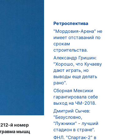
Ретроспектива
"Мордовия-Арена" не
имеет отставаний по
срокам
строительства.
Александр Гришин:
"Хорошо, что Кучаеву
дают играть, но
выводы еще делать
рано".
Сборная Мексики
гарантировала себе
выход на ЧМ-2018.
Дмитрий Сычев:
"Безусловно,
"Лужники" - лучший
 212-й номер
стадион в стране".
о травма мышц
ФНЛ. "Спартак-2" в