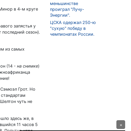
меньшинстве
Минор в 4-м круге
проиграл "Лучу-
Энергии".
ЦСКА одержал 250-ю
авого запястья у
"сухую" победу в
 последний сезон).
чемпионатах России.
им из самых
он (14 -
на снимке
)
южноафриканца
ение!
 Сэмюэл Грот. Но
и стандартам
Шелтон чуть не
шло здесь же, в
вшийся 11 часов 5
×
68. Попутно игра