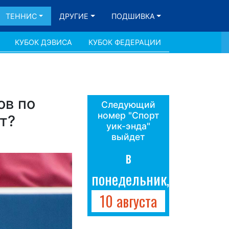
ТЕННИС
ДРУГИЕ
ПОДШИВКА
КУБОК ДЭВИСА
КУБОК ФЕДЕРАЦИИ
ов по
Следующий
номер "Спорт
т?
уик-энда"
выйдет
в
понедельник,
10 августа