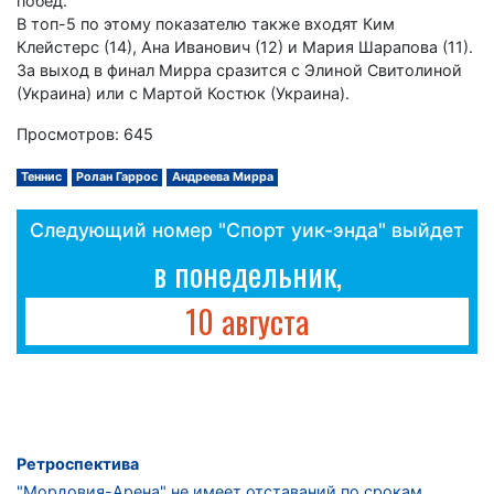
побед.
В топ-5 по этому показателю также входят Ким
Клейстерс (14), Ана Иванович (12) и Мария Шарапова (11).
За выход в финал Мирра сразится с Элиной Свитолиной
(Украина) или с Мартой Костюк (Украина).
Просмотров: 645
Теннис
Ролан Гаррос
Андреева Мирра
Следующий номер "Спорт уик-энда" выйдет
в понедельник,
10 августа
Ретроспектива
"Мордовия-Арена" не имеет отставаний по срокам