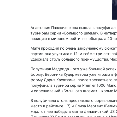
Анастасия Павлюченкова вышла в полуфинал 
турнирам серии «Большого шлема». В четвер
позицию в мировом рейтинге, обыграла 20-ю 
Матч проходил по очень закрученному сюжету
партии она упустила в 12-м гейме три сет-пой
удержала столь большого преимущества. Чест
Полуфинал Мадрида – это уже большой успех 
форму. Вероника Кудерметова уже играла в ф
форму Дарья Касаткина, после трехлетнего п
полуфинала турнира серии Premier 1000 Manda
и соревнований «Большого шлема» - кроме М
В полуфинале столь престижного соревнован
место в рейтинге - 7) и Элиза Мертенс (Бельг
ждал от нее победы в матче финалисткой US 
Плишковой? Да и в сегодняшнем матче с Мух