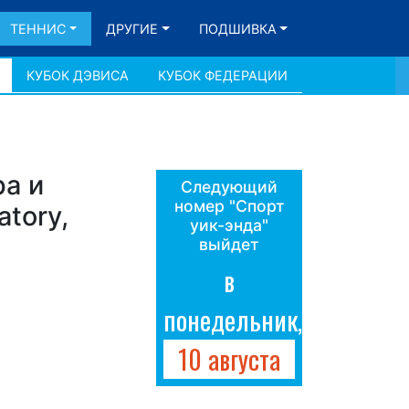
ТЕННИС
ДРУГИЕ
ПОДШИВКА
КУБОК ДЭВИСА
КУБОК ФЕДЕРАЦИИ
ра и
Следующий
номер "Спорт
tory,
уик-энда"
выйдет
в
понедельник,
10 августа