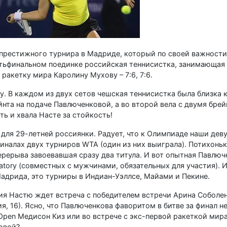
престижного турнира в Мадриде, который по своей важности
тьфинальном поединке российская теннисистка, занимающая 
ракетку мира Каролину Мухову – 7:6, 7:6.
. В каждом из двух сетов чешская теннисистка была близка к
нта на подаче Павлюченковой, а во второй вела с двумя брейк
ь и хвала Насте за стойкость!
для 29-летней россиянки. Радует, что к Олимпиаде наши де
иналах двух турниров WTA (один из них выиграла). Потихонь
ерерыва завоевавшая сразу два титула. И вот опытная Павлю
tory (совместных с мужчинами, обязательных для участия). И
адрида, это турниры в Индиан-Уэллсе, Майами и Пекине.
ия Настю ждет встреча с победителем встречи Арина Соболен
ия, 16). Ясно, что Павлюченкова фаворитом в битве за финал не
Open Медисон Киз или во встрече с экс-первой ракеткой мир
овой?