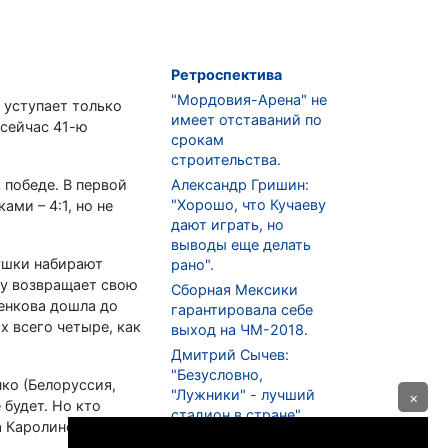
Ретроспектива
"Мордовия-Арена" не
 уступает только
имеет отставаний по
сейчас 41-ю
срокам
строительства.
 победе. В первой
Александр Гришин:
"Хорошо, что Кучаеву
ами – 4:1, но не
дают играть, но
выводы еще делать
вушки набирают
рано".
ку возвращает свою
Сборная Мексики
ченкова дошла до
гарантировала себе
х всего четыре, как
выход на ЧМ-2018.
Дмитрий Сычев:
"Безусловно,
ко (Белоруссия,
"Лужники" - лучший
×
 будет. Но кто
стадион в стране".
а Каролиной
ФНЛ. "Спартак-2" в