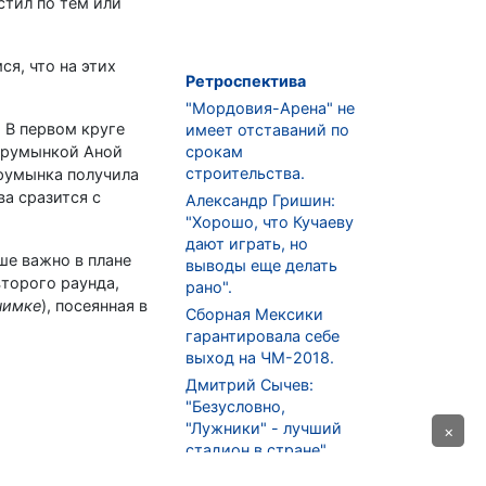
стил по тем или
ся, что на этих
Ретроспектива
"Мордовия-Арена" не
 В первом круге
имеет отставаний по
д румынкой Аной
срокам
строительства.
о румынка получила
а сразится с
Александр Гришин:
"Хорошо, что Кучаеву
дают играть, но
ше важно в плане
выводы еще делать
второго раунда,
рано".
нимке
), посеянная в
Сборная Мексики
гарантировала себе
выход на ЧМ-2018.
Дмитрий Сычев:
"Безусловно,
"Лужники" - лучший
×
стадион в стране".
ФНЛ. "Спартак-2" в