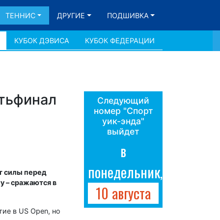
ТЕННИС
ДРУГИЕ
ПОДШИВКА
КУБОК ДЭВИСА
КУБОК ФЕДЕРАЦИИ
ртьфинал
Следующий
номер "Спорт
уик-энда"
выйдет
в
понедельник,
т силы перед
у – сражаются в
10 августа
тие в US Open, но