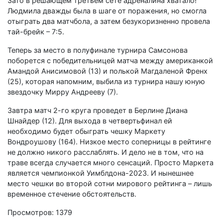
Зато в решающем третьем сете адреналина хватало!
Людмила дважды была в шаге от поражения, но смогла
отыграть два матчбола, а затем безукоризненно провела
тай-брейк – 7:5.
Теперь за место в полуфинале турнира Самсонова
поборется с победительницей матча между американкой
Амандой Анисимовой (13) и полькой Магдаленой Френх
(25), которая напомним, выбила из турнира нашу юную
звездочку Мирру Андрееву (7).
Завтра матч 2-го круга проведет в Берлине Диана
Шнайдер (12). Для выхода в четвертьфинал ей
необходимо будет обыграть чешку Маркету
Вондроушову (164). Низкое место соперницы в рейтинге
не должно никого расслаблять. И дело не в том, что на
траве всегда случается много сенсаций. Просто Маркета
является чемпионкой Уимблдона-2023. И нынешнее
место чешки во второй сотни мирового рейтинга – лишь
временное стечение обстоятельств.
Просмотров: 1379