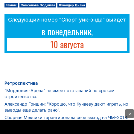
Теннис
Самсонова Людмила
Шнайдер Диана
Следующий номер "Спорт уик-энда" выйдет
в понедельник,
10 августа
Ретроспектива
"Мордовия-Арена" не имеет отставаний по срокам
строительства.
Александр Гришин: "Хорошо, что Кучаеву дают играть, но
выводы еще делать рано".
×
Сборная Мексики гарантировала себе выход на ЧМ-2018.
Дмитрий Сычев: "Безусловно, "Лужники" - лучший
стадион в стране".