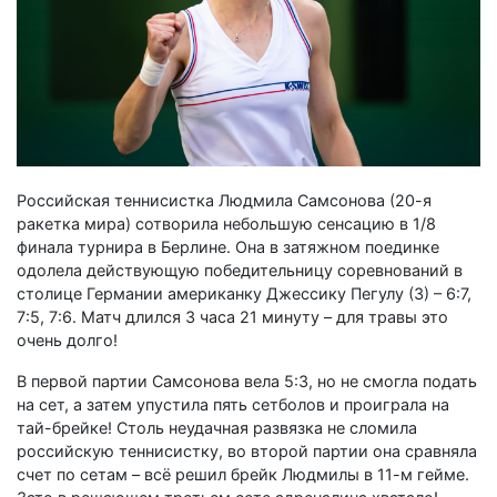
Российская теннисистка Людмила Самсонова (20-я
ракетка мира) сотворила небольшую сенсацию в 1/8
финала турнира в Берлине. Она в затяжном поединке
одолела действующую победительницу соревнований в
столице Германии американку Джессику Пегулу (3) – 6:7,
7:5, 7:6. Матч длился 3 часа 21 минуту – для травы это
очень долго!
В первой партии Самсонова вела 5:3, но не смогла подать
на сет, а затем упустила пять сетболов и проиграла на
тай-брейке! Столь неудачная развязка не сломила
российскую теннисистку, во второй партии она сравняла
счет по сетам – всё решил брейк Людмилы в 11-м гейме.