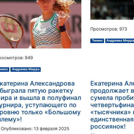
Просмотров: 973
Теннис
Андреева Мирр
росмотров: 949
еннис
Андреева Мирра
катерина Александрова
Екатерина Ал
быграла пятую ракетку
продолжает в
ира и вышла в полуфинал
сумела проби
урнира, уступающего по
четвертьфин
ровню только «Большому
«тысячника» 
лему»!
единственная
россиянок!
Опубликовано: 13 февраля 2025