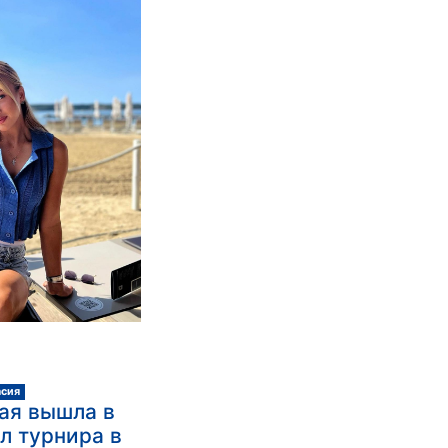
асия
ая вышла в
л турнира в