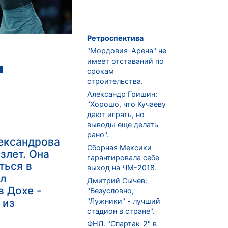
Ретроспектива
"Мордовия-Арена" не
имеет отставаний по
а
срокам
строительства.
Александр Гришин:
"Хорошо, что Кучаеву
дают играть, но
выводы еще делать
рано".
ександрова
Сборная Мексики
злет. Она
гарантировала себе
ться в
выход на ЧМ-2018.
ал
Дмитрий Сычев:
в Дохе -
"Безусловно,
 из
"Лужники" - лучший
стадион в стране".
ФНЛ. "Спартак-2" в