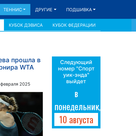
ТЕННИС
ДРУГИЕ
ПОДШИВКА
КУБОК ДЭВИСА
КУБОК ФЕДЕРАЦИИ
ева прошла в
Следующий
урнира WTA
номер "Спорт
уик-энда"
выйдет
 февраля 2025
в
понедельник,
10 августа