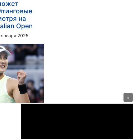
может
йтинговые
мотря на
alian Open
 января 2025
×