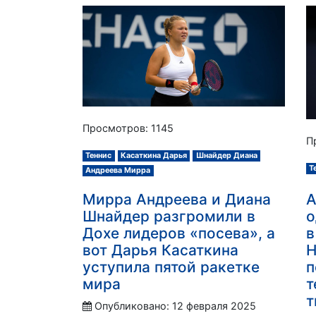
Просмотров: 1145
П
Теннис
Касаткина Дарья
Шнайдер Диана
Т
Андреева Мирра
Мирра Андреева и Диана
А
Шнайдер разгромили в
о
Дохе лидеров «посева», а
в
вот Дарья Касаткина
Н
уступила пятой ракетке
п
мира
т
т
Опубликовано: 12 февраля 2025