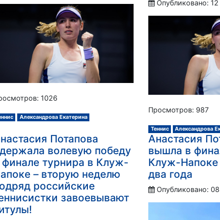
Опубликовано: 12
росмотров: 1026
Просмотров: 987
еннис
Александрова Екатерина
Теннис
Александрова Е
настасия Потапова
Анастасия По
держала волевую победу
вышла в фина
 финале турнира в Клуж-
Клуж-Напоке 
апоке – вторую неделю
два года
одряд российские
Опубликовано: 08
еннисистки завоевывают
итулы!