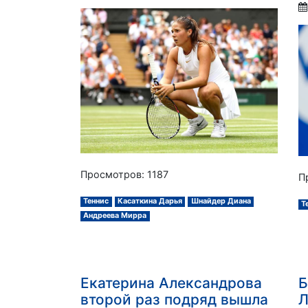
Просмотров: 1187
П
Теннис
Касаткина Дарья
Шнайдер Диана
Т
Андреева Мирра
Екатерина Александрова
Б
второй раз подряд вышла
Л