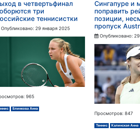
ыход в четвертьфинал
Сингапуре и 
оборются три
поправить ре
оссийские теннисистки
позиции, нес
пропуск Austr
Опубликовано: 29 января 2025
Опубликовано: 29
росмотров: 965
еннис
Блинкова Анна
Просмотров: 847
Теннис
Калинская Анна