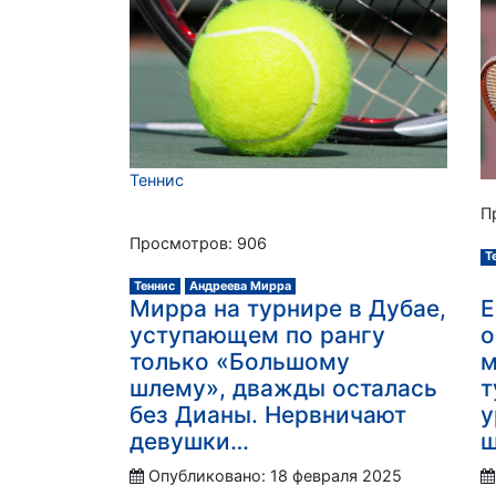
Теннис
П
Просмотров: 906
Т
Теннис
Андреева Мирра
Мирра на турнире в Дубае,
Е
уступающем по рангу
о
только «Большому
м
шлему», дважды осталась
т
без Дианы. Нервничают
у
девушки…
ш
Опубликовано: 18 февраля 2025