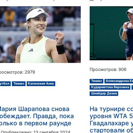
Просмотров: 906
росмотров: 2979
Теннис
Александрова Е
утбол
Теннис
Калинская Анна
Кудерметова Вероника
Шнайдер Диана
ария Шарапова снова
На турнире с
обеждает. Правда, пока
уровня WTA 5
олько в первом раунде
Гвадалахаре 
стартовали о
Опубликовано: 13 сентября 2024