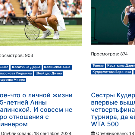
Просмотров: 874
росмотров: 903
Теннис
Касаткина Дарь
еннис
Касаткина Дарья
Калинская Анна
Кудерметова Вероника
амсонова Людмила
Шнайдер Диана
ндреева Мирра
ое-что о личной жизни
Сестры Куде
5-летней Анны
впервые выш
алинской. И совсем не
четвертьфина
ро отношения с
турнира, да 
иннером
WTA 500
Опубликовано: 18 сентября 2024
Опубликовано: 18