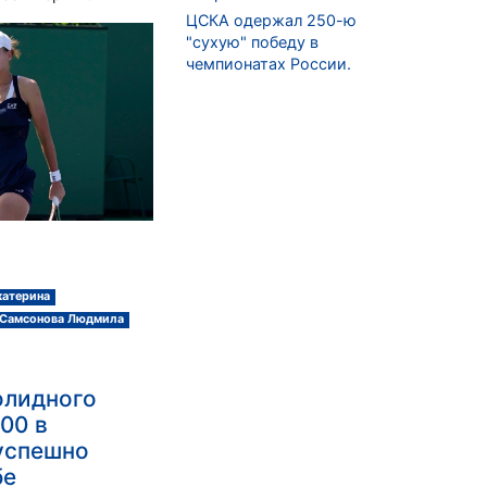
ЦСКА одержал 250-ю
"сухую" победу в
чемпионатах России.
катерина
Самсонова Людмила
олидного
00 в
успешно
бе