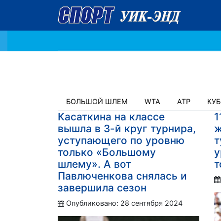
БОЛЬШОЙ ШЛЕМ
WTA
ATP
КУ
Касаткина на классе
1
вышла в 3-й круг турнира,
ж
уступающего по уровню
т
только «Большому
у
шлему». А вот
т
Павлюченкова снялась и
завершила сезон
Опубликовано: 28 сентября 2024