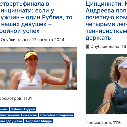
етвертьфинала в
Цинциннати,
инциннати: если у
Андреева поп
ужчин – один Рублев, то
почетную ко
 наших девушек –
четырьмя ле
ройной успех
теннисисткам
держать!
Опубликовано: 17 августа 2024
Опубликовано: 16
росмотров: 1101
еннис
Рублев Андрей
авлюченкова Анастасия
Самсонова Людмила
найдер Диана
Андреева Мирра
Просмотров: 1116