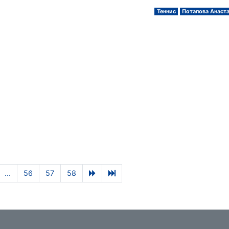
Теннис
Потапова Анаст
...
56
57
58