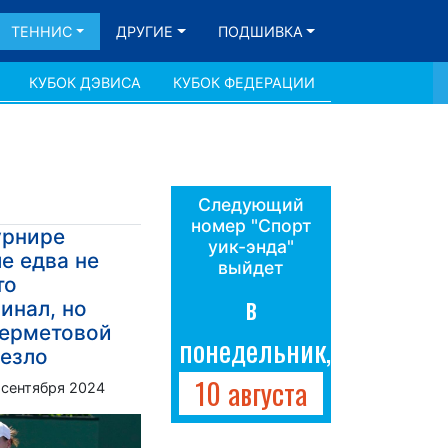
ТЕННИС
ДРУГИЕ
ПОДШИВКА
КУБОК ДЭВИСА
КУБОК ФЕДЕРАЦИИ
Следующий
номер "Спорт
урнире
уик-энда"
е едва не
выйдет
то
в
инал, но
дерметовой
понедельник,
везло
10 августа
 сентября 2024