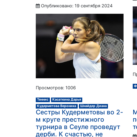
Опубликовано: 19 сентября 2024
П
Ф
Просмотров: 1006
Теннис
Касаткина Дарья
Кудерметова Вероника
Шнайдер Диана
Сестры Кудерметовы во 2-
М
м круге престижного
п
турнира в Сеуле проведут
т
дерби. К счастью, не