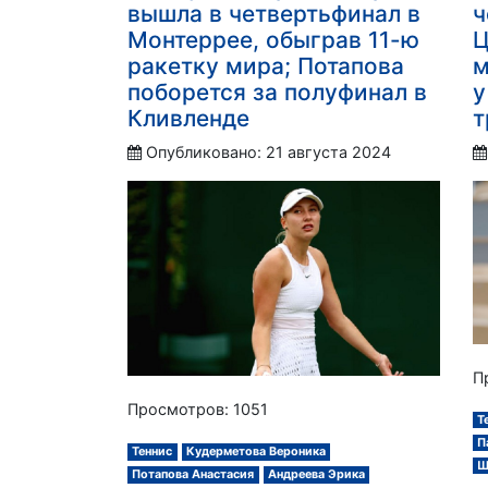
вышла в четвертьфинал в
ч
Монтеррее, обыграв 11-ю
Ц
ракетку мира; Потапова
м
поборется за полуфинал в
у
Кливленде
т
Опубликовано: 21 августа 2024
П
Просмотров: 1051
Т
П
Теннис
Кудерметова Вероника
Ш
Потапова Анастасия
Андреева Эрика