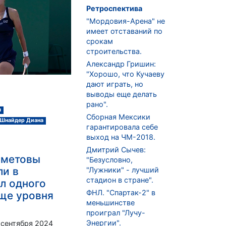
Ретроспектива
"Мордовия-Арена" не
имеет отставаний по
срокам
строительства.
Александр Гришин:
"Хорошо, что Кучаеву
дают играть, но
выводы еще делать
рано".
я
Сборная Мексики
Шнайдер Диана
гарантировала себе
выход на ЧМ-2018.
Дмитрий Сычев:
рметовы
"Безусловно,
ли в
"Лужники" - лучший
стадион в стране".
л одного
ФНЛ. "Спартак-2" в
еще уровня
меньшинстве
проиграл "Лучу-
Энергии".
 сентября 2024