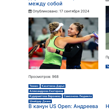
между собой
Опубликовано: 17 сентября 2024
П
Т
Просмотров: 968
Теннис
Касаткина Дарья
Александрова Екатерина
Кудерметова Вероника
Самсонова Людмила
Шнайдер Диана
В канун US Open: Андреева
Н