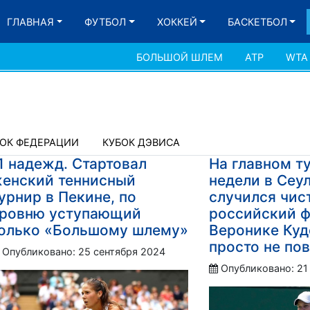
ГЛАВНАЯ
ФУТБОЛ
ХОККЕЙ
БАСКЕТБОЛ
БОЛЬШОЙ ШЛЕМ
АТР
WTA
БОК ФЕДЕРАЦИИ
КУБОК ДЭВИСА
1 надежд. Стартовал
На главном т
енский теннисный
недели в Сеул
урнир в Пекине, по
случился чис
ровню уступающий
российский ф
олько «Большому шлему»
Веронике Ку
просто не по
Опубликовано: 25 сентября 2024
Опубликовано: 21