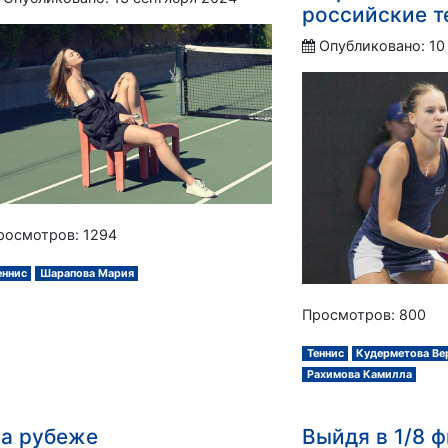
российские т
Опубликовано: 10
росмотров: 1294
еннис
Шарапова Мария
Просмотров: 800
Теннис
Кудерметова Ве
Рахимова Камилла
а рубеже
Выйдя в 1/8 ф