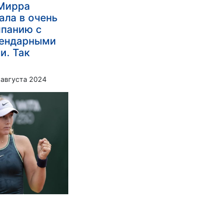
 Мирра
ала в очень
мпанию с
гендарными
и. Так
 августа 2024