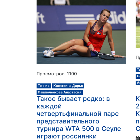
П
Т
Просмотров: 1100
С
А
Теннис
Касаткина Дарья
Павлюченкова Анастасия
Такое бывает редко: в
К
каждой
2
четвертьфинальной паре
К
представительного
п
турнира WTA 500 в Сеуле
С
играют россиянки