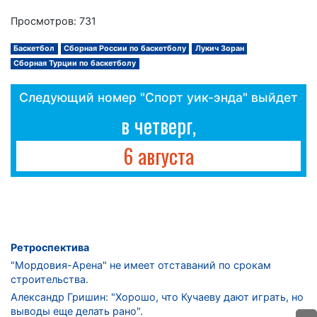
Просмотров: 731
Баскетбол
Сборная России по баскетболу
Лукич Зоран
Сборная Турции по баскетболу
Следующий номер "Спорт уик-энда" выйдет
в четверг,
6 августа
Ретроспектива
"Мордовия-Арена" не имеет отставаний по срокам
строительства.
Александр Гришин: "Хорошо, что Кучаеву дают играть, но
выводы еще делать рано".