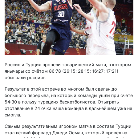
Россия и Турция провели товарищеский матч, в котором
янычары со счётом 86:78 (26:15; 28:15; 16:27; 17:21)
обыграли россиян.
Результат в этой встрече во многом был сделан до
большого перерыва, на который команды ушли при счете
54:30 в пользу турецких баскетболистов. Отыграть
отставание в 24 очка наша команда в дальнейшем уже не
смогла.
Самым результативным игроком матча в составе Турции
стал лёгкий форвард Джеди Осман, который провёл на