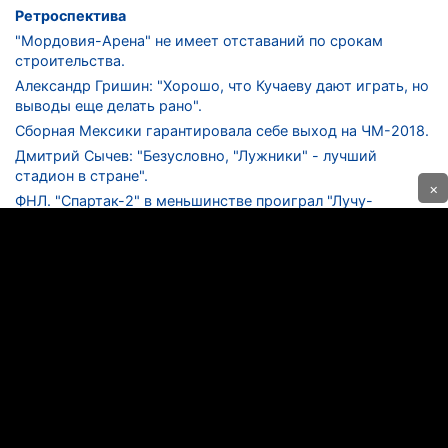
Ретроспектива
"Мордовия-Арена" не имеет отставаний по срокам
строительства.
Александр Гришин: "Хорошо, что Кучаеву дают играть, но
выводы еще делать рано".
Сборная Мексики гарантировала себе выход на ЧМ-2018.
Дмитрий Сычев: "Безусловно, "Лужники" - лучший
стадион в стране".
×
ФНЛ. "Спартак-2" в меньшинстве проиграл "Лучу-
Энергии".
ЦСКА одержал 250-ю "сухую" победу в чемпионатах
России.
КОНТАКТЫ