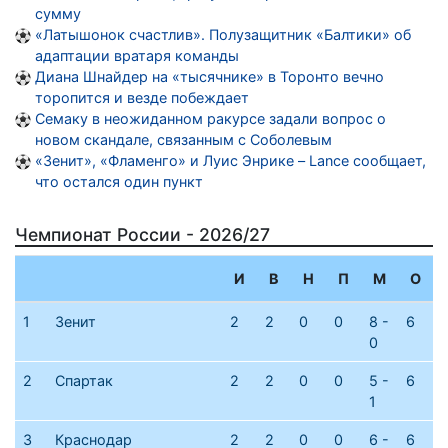
сумму
«Латышонок счастлив». Полузащитник «Балтики» об
адаптации вратаря команды
Диана Шнайдер на «тысячнике» в Торонто вечно
торопится и везде побеждает
Семаку в неожиданном ракурсе задали вопрос о
новом скандале, связанным с Соболевым
«Зенит», «Фламенго» и Луис Энрике – Lance сообщает,
что остался один пункт
Чемпионат России - 2026/27
И
В
Н
П
М
О
1
Зенит
2
2
0
0
8 -
6
0
2
Спартак
2
2
0
0
5 -
6
1
3
Краснодар
2
2
0
0
6 -
6