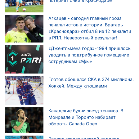
потеряет очки в Краснодаре
Агкацев - сегодня главный гроза
пенальтистов в истории. Вратарь
«Краснодара» отбил 8 из 12 пенальти
в РПЛ. Невероятный результат!
«Джентльмена года»-1994 пришлось
уводить в подтрибунное помещение
сотрудникам «Уфы»
Глотов обошелся СКА в 374 миллиона.
Хоккей. Между клюшками
Канадские будни звезд тенниса. В
Монреале и Торонто набирает
обороты Canada Open
Россия завела золотой хоровод.