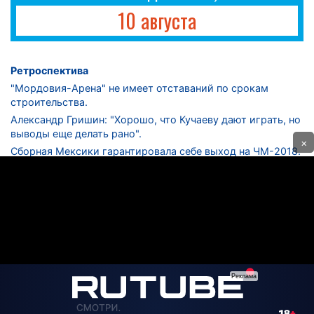
10 августа
Ретроспектива
"Мордовия-Арена" не имеет отставаний по срокам
строительства.
Александр Гришин: "Хорошо, что Кучаеву дают играть, но
выводы еще делать рано".
×
Сборная Мексики гарантировала себе выход на ЧМ-2018.
Дмитрий Сычев: "Безусловно, "Лужники" - лучший
стадион в стране".
ФНЛ. "Спартак-2" в меньшинстве проиграл "Лучу-
Энергии".
ЦСКА одержал 250-ю "сухую" победу в чемпионатах
России.
КОНТАКТЫ