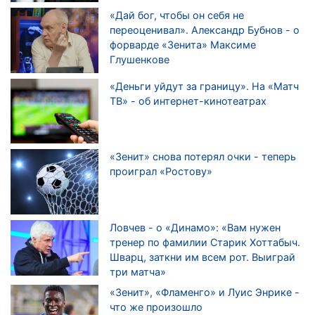
«Дай бог, чтобы он себя не
переоценивал». Александр Бубнов - о
форварде «Зенита» Максиме
Глушенкове
«Деньги уйдут за границу». На «Матч
ТВ» - об интернет-кинотеатрах
«Зенит» снова потерял очки - теперь
проиграл «Ростову»
Ловчев - о «Динамо»: «Вам нужен
тренер по фамилии Старик Хоттабыч.
Шварц, заткни им всем рот. Выиграй
три матча»
«Зенит», «Фламенго» и Луис Энрике -
что же произошло