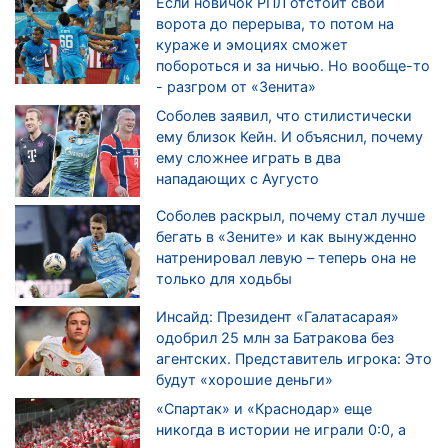
Если новичок РПЛ отстоит свои
ворота до перерыва, то потом на
кураже и эмоциях сможет
побороться и за ничью. Но вообще-то
- разгром от «Зенита»
Соболев заявил, что стилистически
ему близок Кейн. И объяснил, почему
ему сложнее играть в два
нападающих с Аугусто
Соболев раскрыл, почему стал лучше
бегать в «Зените» и как вынужденно
натренировал левую – теперь она не
только для ходьбы
Инсайд: Президент «Галатасарая»
одобрил 25 млн за Батракова без
агентских. Представитель игрока: Это
будут «хорошие деньги»
«Спартак» и «Краснодар» еще
никогда в истории не играли 0:0, а