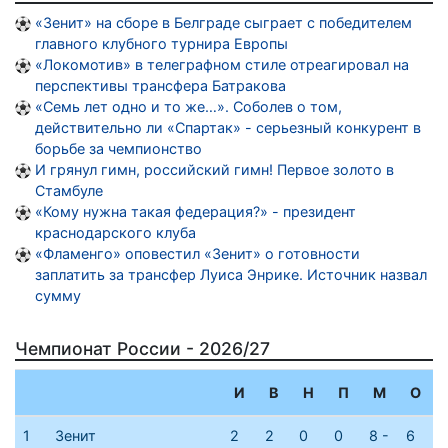
«Зенит» на сборе в Белграде сыграет с победителем
главного клубного турнира Европы
«Локомотив» в телеграфном стиле отреагировал на
перспективы трансфера Батракова
«Семь лет одно и то же…». Соболев о том,
действительно ли «Спартак» - серьезный конкурент в
борьбе за чемпионство
И грянул гимн, российский гимн! Первое золото в
Стамбуле
«Кому нужна такая федерация?» - президент
краснодарского клуба
«Фламенго» оповестил «Зенит» о готовности
заплатить за трансфер Луиса Энрике. Источник назвал
сумму
Чемпионат России - 2026/27
И
В
Н
П
М
О
1
Зенит
2
2
0
0
8 -
6