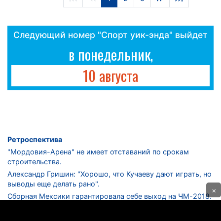
Следующий номер "Спорт уик-энда" выйдет
в понедельник,
10 августа
Ретроспектива
"Мордовия-Арена" не имеет отставаний по срокам
строительства.
Александр Гришин: "Хорошо, что Кучаеву дают играть, но
выводы еще делать рано".
×
Сборная Мексики гарантировала себе выход на ЧМ-2018.
Дмитрий Сычев: "Безусловно, "Лужники" - лучший
стадион в стране".