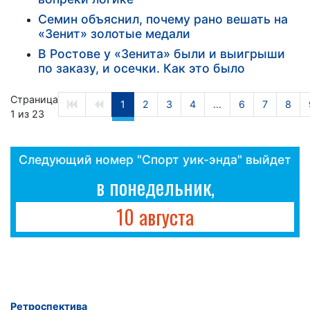
Семин объяснил, почему рано вешать на
«Зенит» золотые медали
В Ростове у «Зенита» были и выигрыши
по заказу, и осечки. Как это было
Страница
1
2
3
4
...
6
7
8
1 из 23
Следующий номер "Спорт уик-энда" выйдет
в понедельник,
10 августа
Ретроспектива