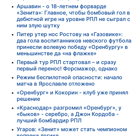
Аршавин - о 18-летнем форварде
«Зенита»: Главное, чтобы бомбовый гол в
дебютной игре на уровне РПЛ не сыграл с
ним злую шутку
Питер утер нос Ростову на «Газовике»:
два гола воспитанников невского футбола
принесли волевую победу «Оренбургу» в
меньшинстве да «на флажке»
Первый тур РПЛ стартовал – и сразу
первый перенос! Форсмажор, однако
Режим беспилотной опасности: начало
матча в Ярославле отложено
«Оренбург» и Кокорин - клуб уже принял
решение
«Краснодар» разгромил «Оренбург», у
«быков» - серебро, а Джон Кордоба -
лучший бомбардир РПЛ
Угаров: «Зенит» может стать чемпионом
вопреки логике