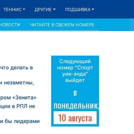
ТЕННИС
ДРУГИЕ
ПОДШИВКА
 НОВОСТИ
ЧИТАЙТЕ В СВЕЖЕМ НОМЕРЕ
Следующий
что делать в
номер "Спорт
уик-энда"
выйдет
и незаметны,
в
ером «Зенита»
понедельник,
нции в РПЛ не
10 августа
ли бы лидерами