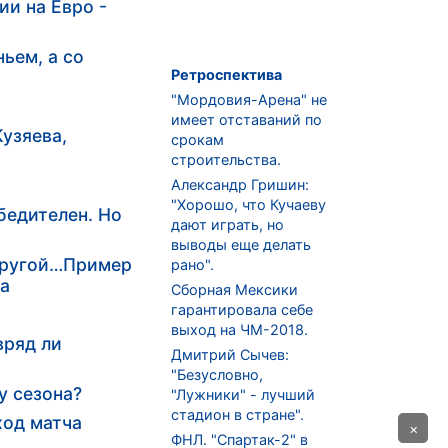
ии на Евро -
ьем, а со
Ретроспектива
"Мордовия-Арена" не
имеет отставаний по
узяева,
срокам
строительства.
Александр Гришин:
"Хорошо, что Кучаеву
бедителен. Но
дают играть, но
выводы еще делать
 другой…Пример
рано".
ча
Сборная Мексики
гарантировала себе
выход на ЧМ-2018.
вряд ли
Дмитрий Сычев:
"Безусловно,
у сезона?
"Лужники" - лучший
стадион в стране".
ход матча
×
ФНЛ. "Спартак-2" в