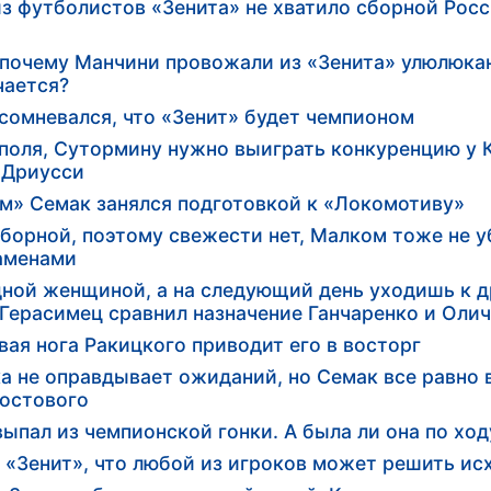
из футболистов «Зенита» не хватило сборной Росс
почему Манчини провожали из «Зенита» улюлюкан
чается?
сомневался, что «Зенит» будет чемпионом
 поля, Сутормину нужно выиграть конкуренцию у К
 Дриусси
ом» Семак занялся подготовкой к «Локомотиву»
борной, поэтому свежести нет, Малком тоже не у
заменами
одной женщиной, а на следующий день уходишь к
 Герасимец сравнил назначение Ганчаренко и Оли
вая нога Ракицкого приводит его в восторг
 не оправдывает ожиданий, но Семак все равно 
Мостового
пал из чемпионской гонки. А была ли она по ход
 «Зенит», что любой из игроков может решить ис